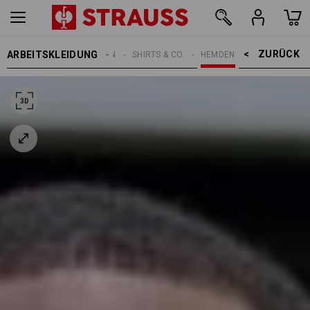
ZURÜCK    >
ARBEITSKLEIDUNG
HERREN
SHIRTS & CO.
HEMDEN