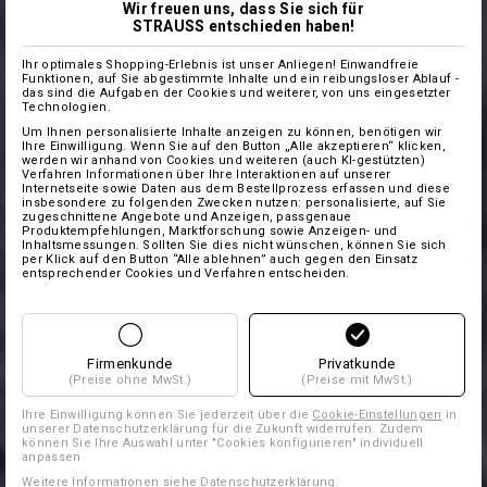
Wir freuen uns, dass Sie sich für
STRAUSS entschieden haben!
Ihr optimales Shopping-Erlebnis ist unser Anliegen! Einwandfreie
Funktionen, auf Sie abgestimmte Inhalte und ein reibungsloser Ablauf -
das sind die Aufgaben der Cookies und weiterer, von uns eingesetzter
Technologien.
Um Ihnen personalisierte Inhalte anzeigen zu können, benötigen wir
Ihre Einwilligung. Wenn Sie auf den Button „Alle akzeptieren“ klicken,
werden wir anhand von Cookies und weiteren (auch KI-gestützten)
Verfahren Informationen über Ihre Interaktionen auf unserer
Internetseite sowie Daten aus dem Bestellprozess erfassen und diese
insbesondere zu folgenden Zwecken nutzen: personalisierte, auf Sie
zugeschnittene Angebote und Anzeigen, passgenaue
Produktempfehlungen, Marktforschung sowie Anzeigen- und
Inhaltsmessungen. Sollten Sie dies nicht wünschen, können Sie sich
per Klick auf den Button “Alle ablehnen” auch gegen den Einsatz
entsprechender Cookies und Verfahren entscheiden.
Firmenkunde
Privatkunde
(Preise ohne MwSt.)
(Preise mit MwSt.)
Ihre Einwilligung können Sie jederzeit über die
Cookie-Einstellungen
in
unserer Datenschutzerklärung für die Zukunft widerrufen. Zudem
können Sie Ihre Auswahl unter "Cookies konfigurieren" individuell
anpassen
Weitere Informationen siehe
Datenschutzerklärung
.