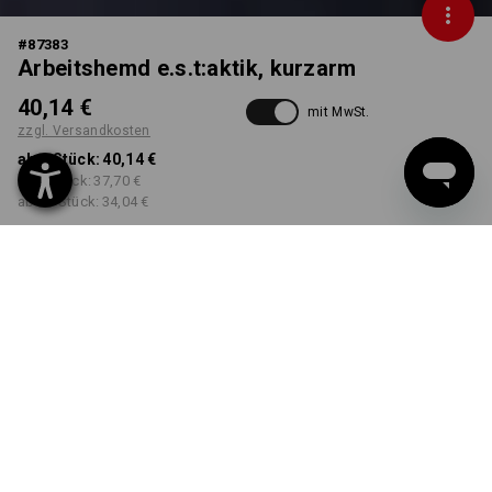
#
87383
Arbeitshemd e.s.t:aktik, kurzarm
40,14 €
mit MwSt.
zzgl. Versandkosten
ab 1 Stück:
40,14 €
ab 3 Stück:
37,70 €
ab 10 Stück:
34,04 €
Lieferzeit ca. 3-5 Werktage
FARBE
GRÖSSE
M
wählen
wählen
neroblau
Mengenrabatt
ab 1 Stück
ab 3 Stück
ab 10 Stück