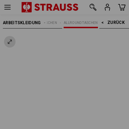
ZURÜCK    >
ARBEITSKLEIDUNG
EN
ACCESSOIRES
TASCHEN
ALLROUNDTASCHEN