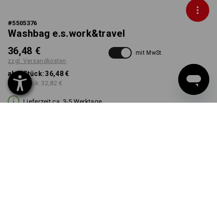
#
5505376
Washbag e.s.work&travel
36,48 €
mit MwSt.
zzgl. Versandkosten
ab 1 Stück:
36,48 €
ab 3 Stück:
32,82 €
Lieferzeit ca. 3-5 Werktage
FARBE
wählen
schwarz
Mengenrabatt
ab 1 Stück
ab 3 Stück
Ersparnis:
Ersparnis: