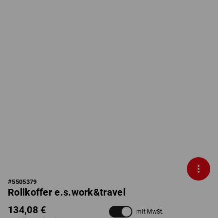
#
5505379
Rollkoffer e.s.work&travel
134,08 €
mit MwSt.