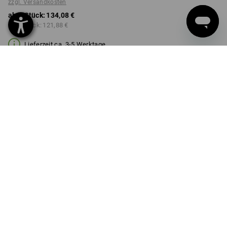
zzgl. Versandkosten
ab 1 Stück:
134,08 €
ab 3 Stück:
121,88 €
Lieferzeit ca. 3-5 Werktage
FARBE
wählen
basaltgrau / schwarz
Mengenrabatt
ab 1 Stück
ab 3 Stück
Ersparnis:
Ersparnis:
0
%/
Stück
9
%/
Stück
Stück