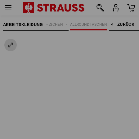
ZURÜCK    >
ARBEITSKLEIDUNG
REN
ACCESSOIRES
TASCHEN
ALLROUNDTASCHEN