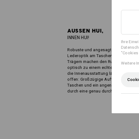
AUSSEN HUI,
INNEN HUI!
Ihre Einw
Datenschu
Robuste und angesagte Highlights i
"Cookies 
Lederoptik am Taschenboden und an
Trägern machen den Rucksack nicht 
Weitere I
optisch zu einem echten Alleskönner
die Innenausstattung lässt kaum Wü
offen: Großzügige Aufteilung, intelli
Cooki
Taschen und ein angenehmes Trageg
durch eine genau durchdachte Polste