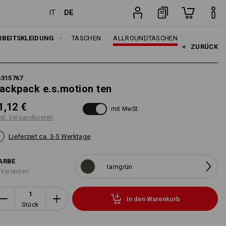
DE
IT
Stück
N
RBEITSKLEIDUNG
ACCESSOIRES
TASCHEN
ALLROUNDTASCHEN
<   
ZURÜCK
6315767
ackpack e.s.motion ten
1,12 €
mit MwSt.
gl. Versandkosten
Lieferzeit ca. 3-5 Werktage
ARBE
tarngrün
 Varianten
In den Warenkorb
Stück