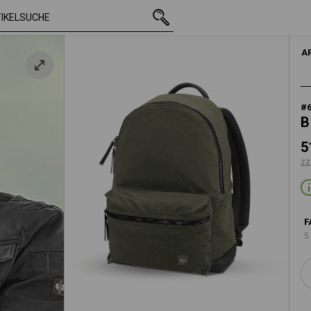
mit MwSt.
51,12 €
tarngrün
zzgl. Versandkosten
HERRE
A
#
B
5
zz
F
5