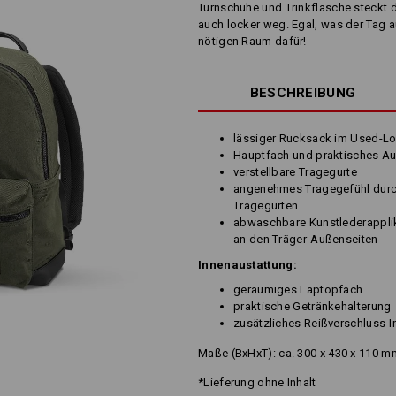
Turnschuhe und Trinkflasche steckt 
auch locker weg. Egal, was der Tag a
nötigen Raum dafür!
BESCHREIBUNG
lässiger Rucksack im Used-L
Hauptfach und praktisches Au
verstellbare Tragegurte
angenehmes Tragegefühl durc
Tragegurten
abwaschbare Kunstlederappli
an den Träger-Außenseiten
Innenaustattung:
geräumiges Laptopfach
praktische Getränkehalterung
zusätzliches Reißverschluss-
Maße (BxHxT): ca. 300 x 430 x 110 m
*Lieferung ohne Inhalt