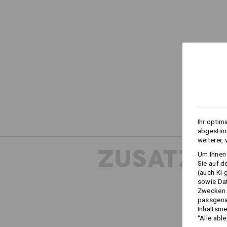
Ihr optim
abgestimm
weiterer,
ZUSATZIN
Um Ihnen 
Sie auf d
(auch KI-
sowie Da
Zwecken n
passgena
Inhaltsme
“Alle abl