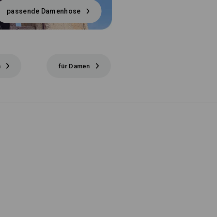
passende Damenhose
n
für Damen