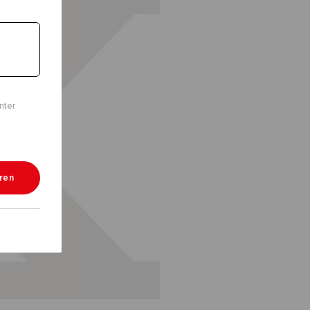
nter
eren