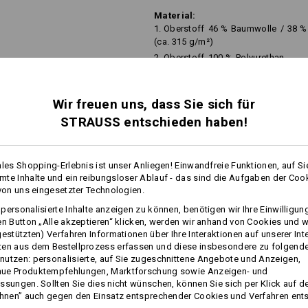
Material:
1. Oberstoff
46
%
Baumwolle
/
38
%
(ca. 315 g/m²)
2. Oberstoff
100
%
Polyurethan
Futter
100
%
Polyamid
Pflegehinweise:
Wir freuen uns, dass Sie sich für
Nicht waschen
STRAUSS entschieden haben!
Nicht im Trockner trocknen
Nicht trockenreinigen
mehr
ales Shopping-Erlebnis ist unser Anliegen! Einwandfreie Funktionen, auf Si
te Inhalte und ein reibungsloser Ablauf - das sind die Aufgaben der Coo
 von uns eingesetzter Technologien.
FOS
personalisierte Inhalte anzeigen zu können, benötigen wir Ihre Einwilligu
en Button „Alle akzeptieren“ klicken, werden wir anhand von Cookies und w
gestützten) Verfahren Informationen über Ihre Interaktionen auf unserer Int
Personalisierung:
ten aus dem Bestellprozess erfassen und diese insbesondere zu folgend
utzen: personalisierte, auf Sie zugeschnittene Angebote und Anzeigen,
ue Produktempfehlungen, Marktforschung sowie Anzeigen- und
Selbst gestalten
ssungen. Sollten Sie dies nicht wünschen, können Sie sich per Klick auf d
ehnen” auch gegen den Einsatz entsprechender Cookies und Verfahren ent