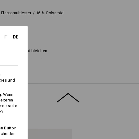
Elastomultiester
/
16
%
Polyamid
DE
IT
Nicht bleichen
Nicht bügeln
e
kies und
ng. Wenn
eiteren
ernetseite
en
Logoservice
en Button
scheiden.