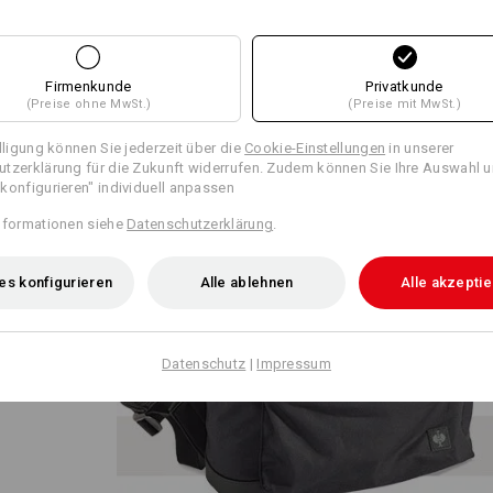
Firmenkunde
Privatkunde
(Preise ohne MwSt.)
(Preise mit MwSt.)
illigung können Sie jederzeit über die
Cookie-Einstellungen
in unserer
tzerklärung für die Zukunft widerrufen. Zudem können Sie Ihre Auswahl u
n
konfigurieren" individuell anpassen
 den
nur
nformationen siehe
Datenschutzerklärung
.
. Auch
nsche
gente
es konfigurieren
Alle ablehnen
Alle akzepti
efühl
rung.
Datenschutz
|
Impressum