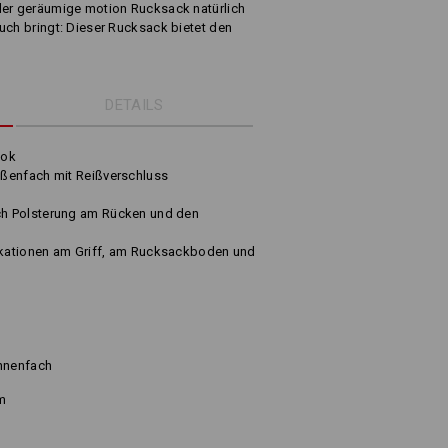
der geräumige motion Rucksack natürlich
uch bringt: Dieser Rucksack bietet den
DETAILS
ook
ßenfach mit Reißverschluss
h Polsterung am Rücken und den
kationen am Griff, am Rucksackboden und
Innenfach
m