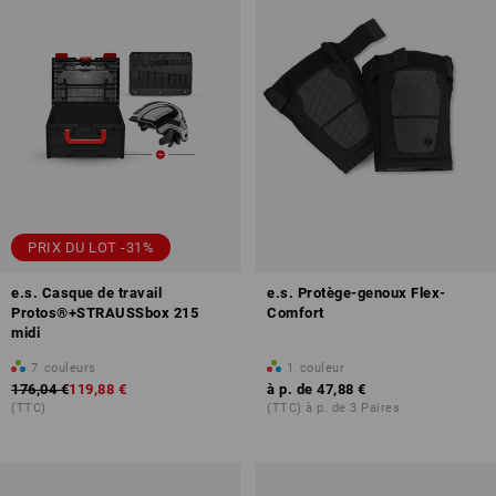
PRIX DU LOT -31%
e.s. Casque de travail
e.s. Protège-genoux Flex-
Protos®+STRAUSSbox 215
Comfort
midi
7
couleurs
1
couleur
176,04 €
119,88 €
à p. de
47,88 €
(TTC)
(TTC) à p. de 3 Paires