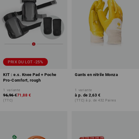
PRIX DU LOT -25%
KIT : e.s. Knee Pad + Poche
Gants en nitrile Monza
Pro-Comfort, rough
1
variante
1
variante
96,96 €
71,88 €
à p. de
2,63 €
(TTC)
(TTC) à p. de 432 Paires