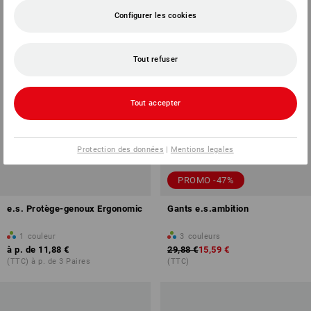
Configurer les cookies
Tout refuser
Tout accepter
Protection des données
|
Mentions legales
PROMO -47%
e.s. Protège-genoux Ergonomic
Gants e.s.ambition
1
couleur
3
couleurs
à p. de
11,88 €
29,88 €
15,59 €
(TTC) à p. de 3 Paires
(TTC)