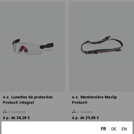
e.s. Lunettes de protection
e.s. Mentonnière Maclip
Protos® Integral
Protos®
3
couleurs
1
couleur
à p. de
38,28 €
à p. de
29,88 €
(TTC) à p. de 10 Pièces
(TTC) à p. de 10 Pièces
FR
DE
EN