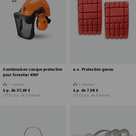
Combinaison casque protection
e.s. Protection genou
pour forestier KWF
1
couleur
1
couleur
à p. de
57,48 €
à p. de
7,08 €
(TTC) à p. de 3 Pièces
(TTC) à p. de 5 Paires