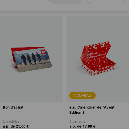
NOUVEAU
Bon d'achat
e.s. Calendrier de l'Avent
Edition 8
2
modèles
1
variante
à p. de
25,00 €
à p. de
47,88 €