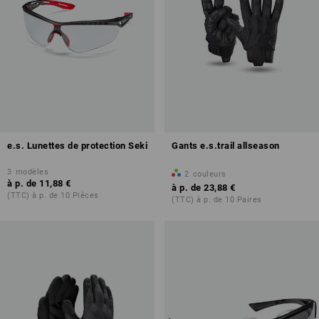
e.s. Lunettes de protection Seki
Gants e.s.trail allseason
3
modèles
2
couleurs
à p. de
11,88 €
à p. de
23,88 €
(TTC) à p. de 10 Pièces
(TTC) à p. de 10 Paires