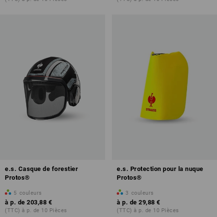
e.s. Casque de forestier
e.s. Protection pour la nuque
Protos®
Protos®
5
couleurs
3
couleurs
à p. de
203,88 €
à p. de
29,88 €
(TTC) à p. de 10 Pièces
(TTC) à p. de 10 Pièces