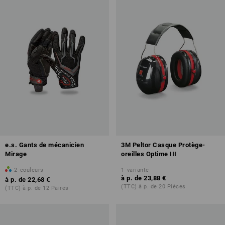
e.s. Gants de mécanicien
3M Peltor Casque Protège-
Mirage
oreilles Optime III
2
couleurs
1
variante
à p. de
23,88 €
à p. de
22,68 €
(TTC) à p. de 20 Pièces
(TTC) à p. de 12 Paires