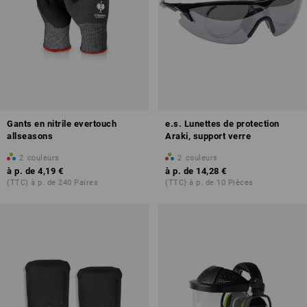
Gants en nitrile evertouch
e.s. Lunettes de protection
allseasons
Araki, support verre
2
couleurs
2
couleurs
à p. de
4,19 €
à p. de
14,28 €
(TTC) à p. de 240 Paires
(TTC) à p. de 10 Pièces