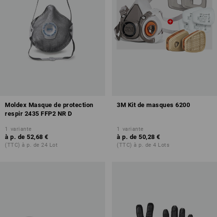
Moldex Masque de protection
3M Kit de masques 6200
respir 2435 FFP2 NR D
1
variante
1
variante
à p. de
52,68 €
à p. de
50,28 €
(TTC) à p. de 24 Lot
(TTC) à p. de 4 Lots