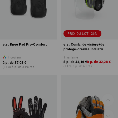
PRIX DU LOT -26%
e.s. Knee Pad Pro-Comfort
e.s. Comb. de visière+de
protège-oreilles Industri
1
couleur
1
variante
à p. de
44,16 €
à p. de
32,28 €
à p. de
37,08 €
(TTC) à p. de 6 Lots
(TTC) à p. de 3 Paires