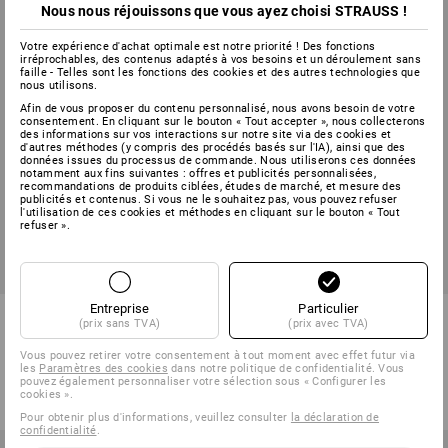
Nous nous réjouissons que vous ayez choisi STRAUSS !
Votre expérience d'achat optimale est notre priorité ! Des fonctions
irréprochables, des contenus adaptés à vos besoins et un déroulement sans
faille - Telles sont les fonctions des cookies et des autres technologies que
nous utilisons.
Afin de vous proposer du contenu personnalisé, nous avons besoin de votre
consentement. En cliquant sur le bouton « Tout accepter », nous collecterons
des informations sur vos interactions sur notre site via des cookies et
d'autres méthodes (y compris des procédés basés sur l'IA), ainsi que des
données issues du processus de commande. Nous utiliserons ces données
notamment aux fins suivantes : offres et publicités personnalisées,
recommandations de produits ciblées, études de marché, et mesure des
publicités et contenus. Si vous ne le souhaitez pas, vous pouvez refuser
l'utilisation de ces cookies et méthodes en cliquant sur le bouton « Tout
refuser ».
PRIX DU LOT -21%
Entreprise
Particulier
e.s. Visière de gravure sur
KIT : Casque Protos +
(prix sans TVA)
(prix avec TVA)
métal F39 Protos®
STRAUSSbox 340 midi
Vous pouvez retirer votre consentement à tout moment avec effet futur via
1
couleur
5
couleurs
les
Paramètres des cookies
dans notre politique de confidentialité. Vous
à p. de
52,68 €
304,32 €
239,88 €
pouvez également personnaliser votre sélection sous « Configurer les
cookies ».
(TTC) à p. de 10 Pièces
(TTC)
Pour obtenir plus d'informations, veuillez consulter
la déclaration de
confidentialité
.