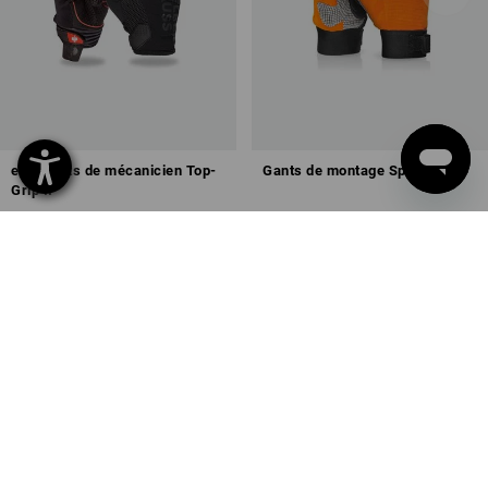
e.s. Gants de mécanicien Top-
Gants de montage Spider
Grip II
1
variante
1
variante
à p. de
20,28 €
à p. de
11,40 €
(TTC) à p. de 36 Paires
(TTC) à p. de 60 Paires