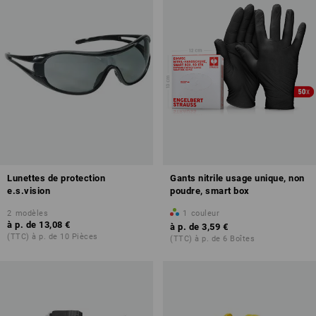
Lunettes de protection
Gants nitrile usage unique, non
e.s.vision
poudre, smart box
2
modèles
1
couleur
à p. de
13,08 €
à p. de
3,59 €
(TTC) à p. de 10 Pièces
(TTC) à p. de 6 Boîtes