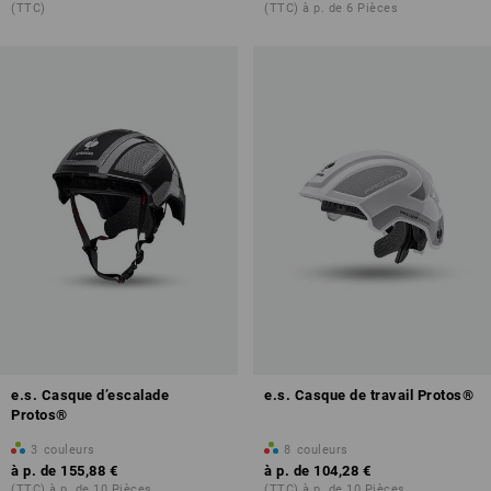
(TTC)
(TTC) à p. de 6 Pièces
e.s. Casque d’escalade
e.s. Casque de travail Protos®
Protos®
3
couleurs
8
couleurs
à p. de
155,88 €
à p. de
104,28 €
(TTC) à p. de 10 Pièces
(TTC) à p. de 10 Pièces