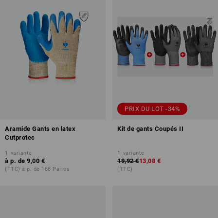
PRIX DU LOT -34%
Aramide Gants en latex
Kit de gants Coupés II
Cutprotec
1
variante
1
variante
à p. de
9,00 €
19,92 €
13,08 €
(TTC) à p. de 168 Paires
(TTC)