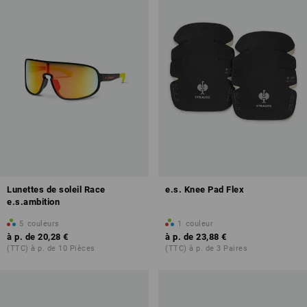
Lunettes de soleil Race
e.s. Knee Pad Flex
e.s.ambition
5
couleurs
1
couleur
à p. de
20,28 €
à p. de
23,88 €
(TTC) à p. de 10 Pièces
(TTC) à p. de 3 Paires