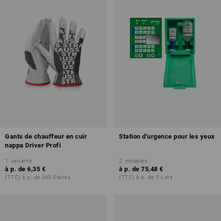
Gants de chauffeur en cuir
Station d'urgence pour les yeux
nappa Driver Profi
1
variante
2
modèles
à p. de
6,35 €
à p. de
75,48 €
(TTC) à p. de 360 Paires
(TTC) à p. de 5 Lots