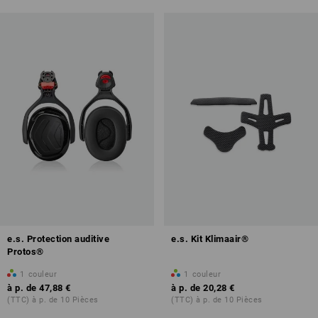
e.s. Protection auditive
e.s. Kit Klimaair®
Protos®
1
couleur
1
couleur
à p. de
47,88 €
à p. de
20,28 €
(TTC) à p. de 10 Pièces
(TTC) à p. de 10 Pièces