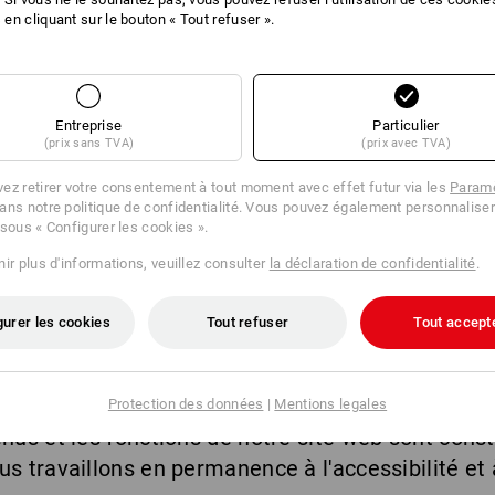
aux utilisateurs d'adapter individuellement la pr
en cliquant sur le bouton « Tout refuser ».
n peut citer
Entreprise
Particulier
ille des caractères
(prix sans TVA)
(prix avec TVA)
urs et du contraste
ez retirer votre consentement à tout moment avec effet futur via les
Paramè
er et fonction de lecture
ans notre politique de confidentialité. Vous pouvez également personnaliser
 de lumière bleue
 sous « Configurer les cookies ».
on avancées comme l'agrandissement du curseur de
ir plus d'informations, veuillez consulter
la déclaration de confidentialité
.
mage
gurer les cookies
Tout refuser
Tout accept
n ligne Strauss quant au respect des exigences d'
uation
réalisée le
01/04/2025
. L'auto-évaluation a
des normes mondiales Web Content Accessibility G
Protection des données
|
Mentions legales
enus et les fonctions de notre site web sont con
 travaillons en permanence à l'accessibilité et à