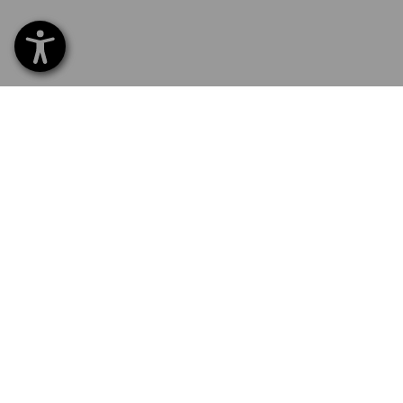
SERVICE 01 87 44 95 38
SERVI
Home
Livrais
INSCRIPTION À LA NEWSLETTER
Echang
Règlem
SUIVRE STRAUSS
Catalo
Service
Newsle