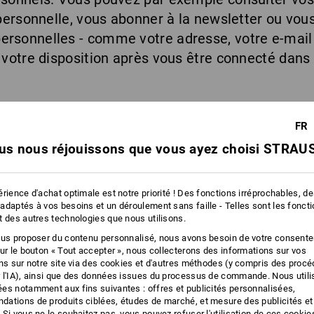
 personnelle, vous abonner à la newsletter ou vou
rsonnelles - comme votre adresse, votre e-mail
 votre disposition après vous être connecté dans
FR
boutique en ligne
us nous réjouissons que vous ayez choisi STRAUS
ilité de notre boutique en ligne, nous avons nota
rience d'achat optimale est notre priorité ! Des fonctions irréprochables, d
adaptés à vos besoins et un déroulement sans faille - Telles sont les fonct
 les images
: Toutes les images et icônes perti
t des autres technologies que nous utilisons.
ous proposer du contenu personnalisé, nous avons besoin de votre consent
: notre site web permet une navigation utilisable a
sur le bouton « Tout accepter », nous collecterons des informations sur vos
ons sur notre site via des cookies et d'autres méthodes (y compris des proc
les éléments interactifs tels que les liens, les b
 l'IA), ainsi que des données issues du processus de commande. Nous util
Tab et en les activant par Enter ou la barre d'es
es notamment aux fins suivantes : offres et publicités personnalisées,
ations de produits ciblées, études de marché, et mesure des publicités et
Eye-Able®
: notre site web intègre l'outil
Eye-Able®
 Si vous ne le souhaitez pas, vous pouvez refuser l'utilisation de ces cookie