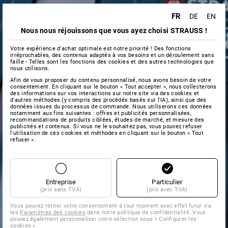
FR
DE
EN
Nous nous réjouissons que vous ayez choisi STRAUSS !
Votre expérience d'achat optimale est notre priorité ! Des fonctions
irréprochables, des contenus adaptés à vos besoins et un déroulement sans
faille - Telles sont les fonctions des cookies et des autres technologies que
nous utilisons.
Afin de vous proposer du contenu personnalisé, nous avons besoin de votre
consentement. En cliquant sur le bouton « Tout accepter », nous collecterons
des informations sur vos interactions sur notre site via des cookies et
d'autres méthodes (y compris des procédés basés sur l'IA), ainsi que des
données issues du processus de commande. Nous utiliserons ces données
notamment aux fins suivantes : offres et publicités personnalisées,
recommandations de produits ciblées, études de marché, et mesure des
publicités et contenus. Si vous ne le souhaitez pas, vous pouvez refuser
l'utilisation de ces cookies et méthodes en cliquant sur le bouton « Tout
refuser ».
Entreprise
Particulier
(prix sans TVA)
(prix avec TVA)
Vous pouvez retirer votre consentement à tout moment avec effet futur via
les
Paramètres des cookies
dans notre politique de confidentialité. Vous
pouvez également personnaliser votre sélection sous « Configurer les
cookies ».