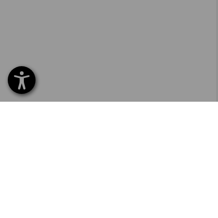
SERVICE 01 87 44 95 38
SERVI
Home
Livrais
INSCRIPTION À LA NEWSLETTER
Echang
Règlem