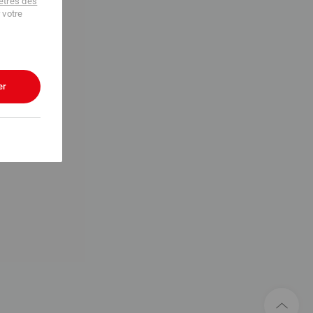
tres des
 votre
er