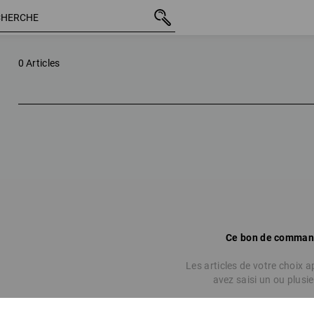
0 Articles
Ce bon de command
Les articles de votre choix 
avez saisi un ou plusi