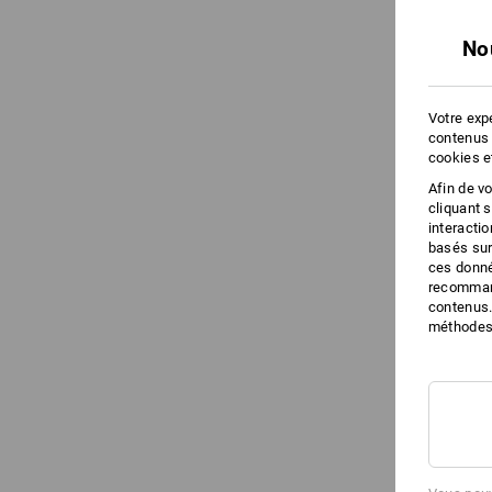
No
Votre expé
contenus 
cookies e
Afin de v
cliquant 
interacti
basés sur
ces donné
recommand
contenus.
méthodes 