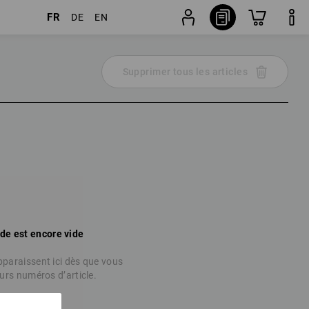
FR
DE
EN
Supprimer tous les articles
e est encore vide
apparaissent ici dès que vous
eurs numéros d’article.