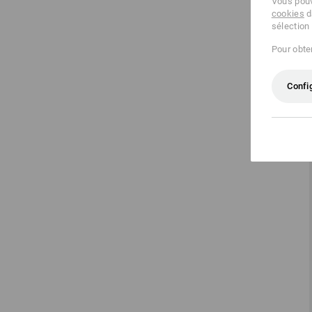
Vous pouv
cookies
d
sélection
Pour obten
Confi