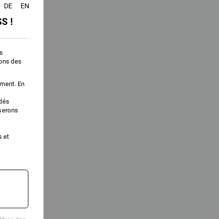
DE
EN
S !
es
ions des
ement. En
édés
iserons
s et