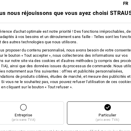
FR
us nous réjouissons que vous ayez choisi STRAUS
rience d'achat optimale est notre priorité ! Des fonctions irréprochables, d
adaptés à vos besoins et un déroulement sans faille - Telles sont les fonct
t des autres technologies que nous utilisons.
ous proposer du contenu personnalisé, nous avons besoin de votre consent
sur le bouton « Tout accepter », nous collecterons des informations sur vos
ons sur notre site via des cookies et d'autres méthodes (y compris des proc
 l'IA), ainsi que des données issues du processus de commande. Nous util
es notamment aux fins suivantes : offres et publicités personnalisées,
ations de produits ciblées, études de marché, et mesure des publicités et
 Si vous ne le souhaitez pas, vous pouvez refuser l'utilisation de ces cookie
en cliquant sur le bouton « Tout refuser ».
Entreprise
Particulier
(prix sans TVA)
(prix avec TVA)