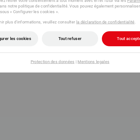
ez retirer votre consentement à tout moment avec effet futur via les
Paramè
ans notre politique de confidentialité. Vous pouvez également personnaliser
 sous « Configurer les cookies ».
ir plus d'informations, veuillez consulter
la déclaration de confidentialité
.
gurer les cookies
Tout refuser
Tout accept
Protection des données
|
Mentions legales