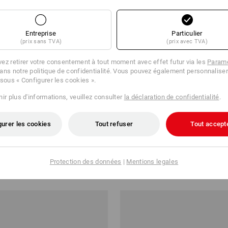
 plus de 120 modèles en
es secondes
Entreprise
Particulier
(prix sans TVA)
(prix avec TVA)
ez retirer votre consentement à tout moment avec effet futur via les
Paramè
ans notre politique de confidentialité. Vous pouvez également personnaliser
 sous « Configurer les cookies ».
ir plus d'informations, veuillez consulter
la déclaration de confidentialité
.
47%
gurer les cookies
Tout refuser
Tout accept
mbition
e.s. Gants de mécanicien Mirag
Protection des données
|
Mentions legales
9 €
à p. de
22,68 €
3
couleurs
(TTC) à p. de 12 Paires