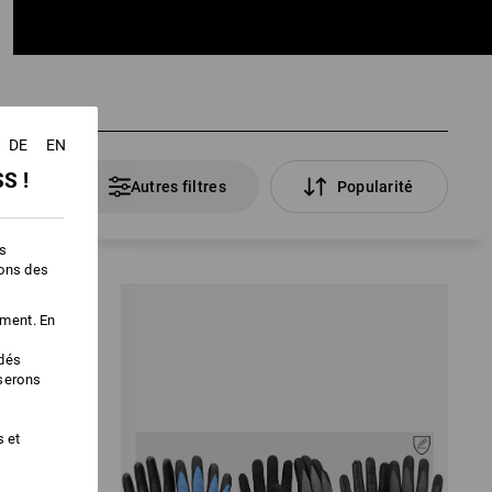
DE
EN
S !
Articles
Autres filtres
Popularité
es
ions des
IT
VOTRE GANT PARFAIT
ement. En
édés
Utilisation recommandée pour les
iserons
gants
s et