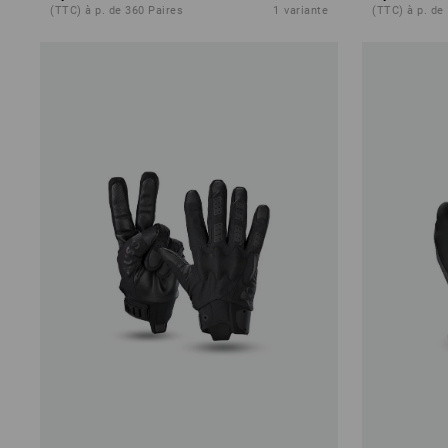
(TTC) à p. de 360 Paires
1
variante
(TTC) à p. de