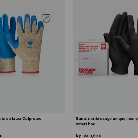
ts en latex Cutprotec
Gants nitrile usage unique, non 
smart box
€
à p. de
3,59 €