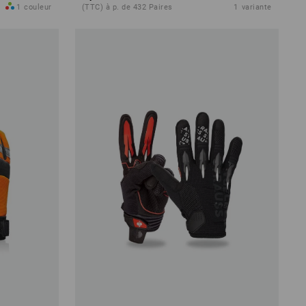
1
couleur
(TTC) à p. de 432 Paires
1
variante