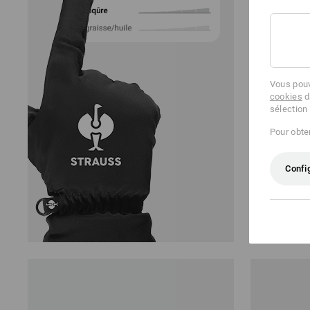
Filtrer
quelqu
Vous pouv
cookies
d
sélection
Pour obten
PROMO -
Confi
Gants e.s.a
29,88 €
15,5
(TTC)