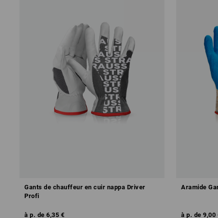
Gants de chauffeur en cuir nappa Driver
Aramide Gan
Profi
à p. de
6,35 €
à p. de
9,00 