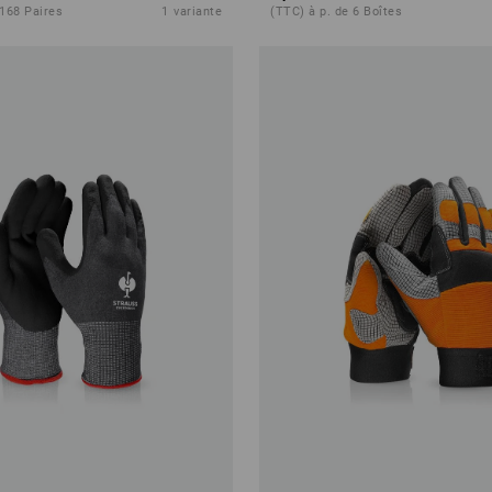
 168 Paires
1
variante
(TTC) à p. de 6 Boîtes