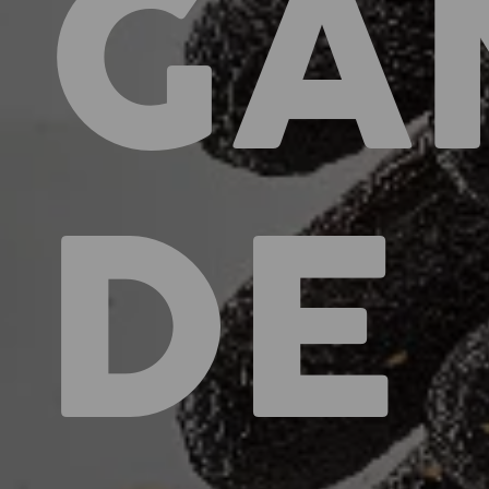
GA
DE