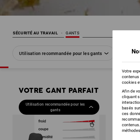
SÉCURITÉ AU TRAVAIL
GANTS
No
Utilisation recommandée pour les gants
Taille
Votre expé
contenus 
cookies e
IT
VOTRE GANT PARFAIT
VOTRE 
Afin de v
cliquant 
trouvé en un c
interacti
recommandatio
Utilisation recommandée pour les
basés sur
gants
ces donné
recommand
C’est très sim
contenus.
méthodes 
Ouvrir le
Évaluer