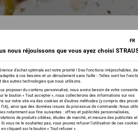
FR
us nous réjouissons que vous ayez choisi STRAUS
148 
rience d'achat optimale est notre priorité ! Des fonctions irréprochables, d
adaptés à vos besoins et un déroulement sans faille - Telles sont les fonct
t des autres technologies que nous utilisons.
GANT PARFAIT
VOTRE GANT PARFA
ous proposer du contenu personnalisé, nous avons besoin de votre consent
sur le bouton « Tout accepter », nous collecterons des informations sur vos
lin d'œil avec les
ons sur notre site via des cookies et d'autres méthodes (y compris des proc
ns d'utilisation de gants
Utilisation recommandée pour les
 l'IA), ainsi que des données issues du processus de commande. Nous util
gants
es notamment aux fins suivantes : offres et publicités personnalisées,
ations de produits ciblées, études de marché, et mesure des publicités et
ple :
 Si vous ne le souhaitez pas, vous pouvez refuser l'utilisation de ces cookie
en cliquant sur le bouton « Tout refuser ».
 filtre
 les exigences