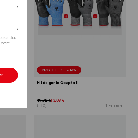
tres des
 votre
PRIX DU LOT -34%
er
e
Kit de gants Coupés II
19,92 €
13,08 €
2
couleurs
(TTC)
1
variante