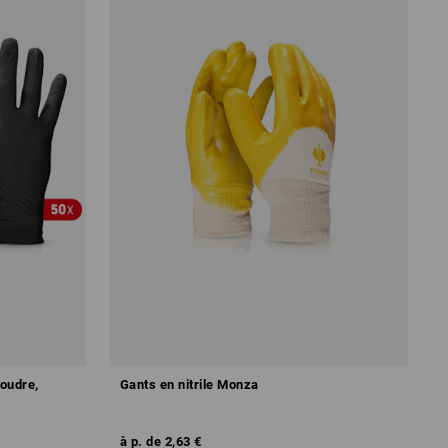
poudre,
Gants en nitrile Monza
à p. de
2,63 €