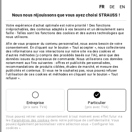
l'adresse
info@strauss.fr
FR
DE
EN
Nous nous réjouissons que vous ayez choisi STRAUSS !
retour
Votre expérience d'achat optimale est notre priorité ! Des fonctions
irréprochables, des contenus adaptés à vos besoins et un déroulement sans
faille - Telles sont les fonctions des cookies et des autres technologies que
nous utilisons.
Afin de vous proposer du contenu personnalisé, nous avons besoin de votre
consentement. En cliquant sur le bouton « Tout accepter », nous collecterons
des informations sur vos interactions sur notre site via des cookies et
SERVICE 01 87 44 95 38
d'autres méthodes (y compris des procédés basés sur l'IA), ainsi que des
données issues du processus de commande. Nous utiliserons ces données
notamment aux fins suivantes : offres et publicités personnalisées,
recommandations de produits ciblées, études de marché, et mesure des
publicités et contenus. Si vous ne le souhaitez pas, vous pouvez refuser
SERVICE
l'utilisation de ces cookies et méthodes en cliquant sur le bouton « Tout
refuser ».
ENTREPRISES
INFORMATION
Entreprise
Particulier
(prix sans TVA)
(prix avec TVA)
MÉTHODES DE PAIEMENT
Vous pouvez retirer votre consentement à tout moment avec effet futur via
les
Paramètres des cookies
dans notre politique de confidentialité. Vous
pouvez également personnaliser votre sélection sous « Configurer les
cookies ».