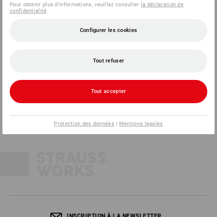
Pour obtenir plus d'informations, veuillez consulter
la déclaration de
confidentialité
.
Configurer les cookies
Tout refuser
Strauss France SAS
44a rue de l'Industrie
67160 Wissembourg
Tout accepter
Tél
01 87 44 95 38
Fax
01 87 44 95 40
Mail
info@strauss.fr
Protection des données
|
Mentions legales
INSCRIPTION À LA NEWSLETTER