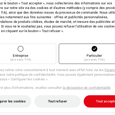
sur le bouton « Tout accepter », nous collecterons des informations sur vos
IONS SUR LE PRO
ons sur notre site via des cookies et d'autres méthodes (y compris des proc
 l'IA), ainsi que des données issues du processus de commande. Nous util
es notamment aux fins suivantes : offres et publicités personnalisées,
ations de produits ciblées, études de marché, et mesure des publicités et
 Si vous ne le souhaitez pas, vous pouvez refuser l'utilisation de ces cookie
DES
en cliquant sur le bouton « Tout refuser ».
selon la norme DIN EN 166:200
Revêtement anti-rayures
Modèle transparent et teinté, a
Entreprise
Particulier
Composants Soft extrêmement ag
(prix sans TVA)
(prix avec TVA)
Branches avec une aération lat
Forme optimale
ez retirer votre consentement à tout moment avec effet futur via les
Paramè
Protection UV 99,9 %
ans notre politique de confidentialité. Vous pouvez également personnaliser
Poids : 30 g
 sous « Configurer les cookies ».
ir plus d'informations, veuillez consulter
la déclaration de confidentialité
.
Cliquez sur le bouton "Fiche technique
gurer les cookies
Tout refuser
Tout accept
Fiche technique