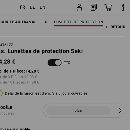
FR
DE
EN
Pièce
ÉCURITÉ AU TRAVAIL
PROTECTION DES YEUX
LUNETTES DE PROTECTION
<   
RETOUR
7476177
.s. Lunettes de protection Seki
4,28 €
TTC
p. de 1 Pièce:
14,28 €
p. de 3 Pièces:
13,08 €
p. de 10 Pièces:
11,88 €
Délai de livraison est d'env. 3 à 5 jours ouvrables
ODÈLE
clair
 modèles
mise sur quantité