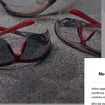
No
Votre expé
contenus 
cookies e
Afin de v