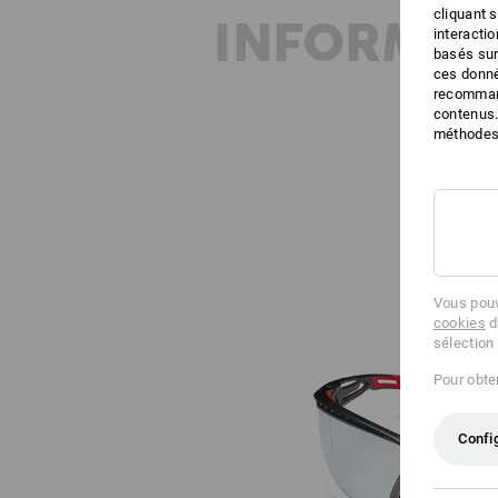
cliquant 
INFORMAT
interacti
basés sur
ces donné
recommand
contenus.
méthodes 
Vous pouv
cookies
d
sélection
Pour obten
Confi