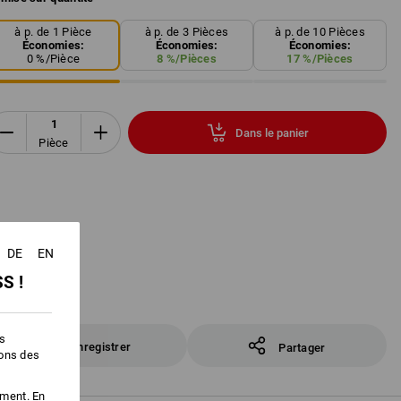
à p. de 1 Pièce
à p. de 3 Pièces
à p. de 10 Pièces
Économies:
Économies:
Économies:
0
%/
Pièce
8
%/
Pièces
17
%/
Pièces
Dans le panier
Pièce
DE
EN
S !
es
Enregistrer
Partager
ions des
ement. En