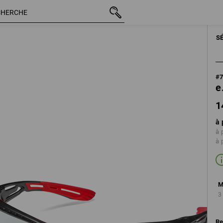
14,28 €
clair
TTC
S
#
e
1
à 
à 
à 
M
3
Re