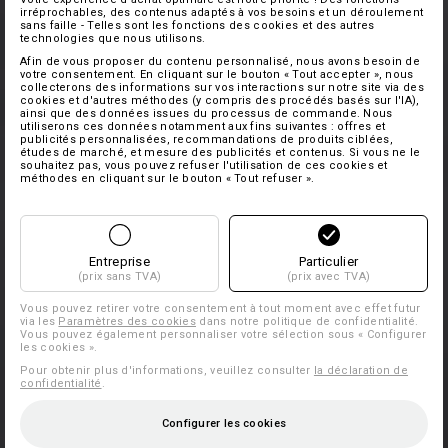
irréprochables, des contenus adaptés à vos besoins et un déroulement
sans faille - Telles sont les fonctions des cookies et des autres
technologies que nous utilisons.
Afin de vous proposer du contenu personnalisé, nous avons besoin de
votre consentement. En cliquant sur le bouton « Tout accepter », nous
collecterons des informations sur vos interactions sur notre site via des
cookies et d'autres méthodes (y compris des procédés basés sur l'IA),
ainsi que des données issues du processus de commande. Nous
utiliserons ces données notamment aux fins suivantes : offres et
publicités personnalisées, recommandations de produits ciblées,
études de marché, et mesure des publicités et contenus. Si vous ne le
souhaitez pas, vous pouvez refuser l'utilisation de ces cookies et
méthodes en cliquant sur le bouton « Tout refuser ».
Entreprise
Particulier
(prix sans TVA)
(prix avec TVA)
Vous pouvez retirer votre consentement à tout moment avec effet futur
via les
Paramètres des cookies
dans notre politique de confidentialité.
Vous pouvez également personnaliser votre sélection sous « Configurer
les cookies ».
Pour obtenir plus d'informations, veuillez consulter
la déclaration de
confidentialité
.
Configurer les cookies