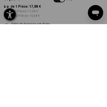
à p. de 1 Pièce:
17,88 €
à p. de 5 Pièces:
17,28 €
à p. de 30 Pièces:
16,68 €
Délai de livraison est d'env.
3 à 5 jours ouvrables
COULEUR
TAILLE
S
choisir
choisir
anthracite
Remise sur quantité
à p. de 1 Pièce
à p. de 5 Pièces
à p. de 30 Pièces
Économies:
Économies:
Économies:
0
%/
Pièce
3
%/
Pièces
7
%/
Pièces