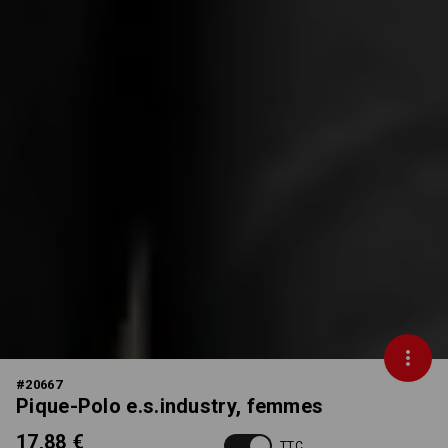
#
20667
Pique-Polo e.s.industry, femmes
17,88 €
TTC