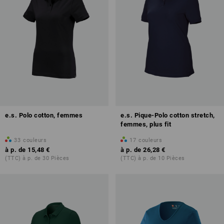
e.s. Polo cotton, femmes
e.s. Pique-Polo cotton stretch,
femmes, plus fit
33
couleurs
17
couleurs
à p. de
15,48 €
à p. de
26,28 €
(TTC) à p. de 30 Pièces
(TTC) à p. de 10 Pièces