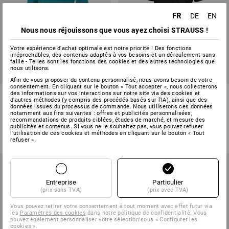
FR
DE
EN
Nous nous réjouissons que vous ayez choisi STRAUSS !
Votre expérience d'achat optimale est notre priorité ! Des fonctions
irréprochables, des contenus adaptés à vos besoins et un déroulement sans
faille - Telles sont les fonctions des cookies et des autres technologies que
nous utilisons.
Afin de vous proposer du contenu personnalisé, nous avons besoin de votre
consentement. En cliquant sur le bouton « Tout accepter », nous collecterons
e.s. Pique-Polo à manches 3/4
e.s. Fonctionnel polo poly
des informations sur vos interactions sur notre site via des cookies et
d'autres méthodes (y compris des procédés basés sur l'IA), ainsi que des
cotton stretch, femm
cotton, femmes
données issues du processus de commande. Nous utiliserons ces données
notamment aux fins suivantes : offres et publicités personnalisées,
13
couleurs
8
couleurs
recommandations de produits ciblées, études de marché, et mesure des
publicités et contenus. Si vous ne le souhaitez pas, vous pouvez refuser
à p. de
26,28 €
à p. de
23,88 €
l'utilisation de ces cookies et méthodes en cliquant sur le bouton « Tout
(TTC) à p. de 10 Pièces
(TTC) à p. de 10 Pièces
refuser ».
Entreprise
Particulier
(prix sans TVA)
(prix avec TVA)
Vous pouvez retirer votre consentement à tout moment avec effet futur via
les
Paramètres des cookies
dans notre politique de confidentialité. Vous
pouvez également personnaliser votre sélection sous « Configurer les
cookies ».