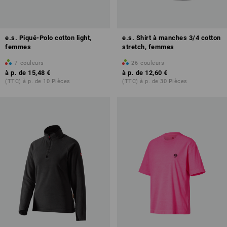
e.s. Piqué-Polo cotton light,
e.s. Shirt à manches 3/4 cotton
femmes
stretch, femmes
7
couleurs
26
couleurs
à p. de
15,48 €
à p. de
12,60 €
(TTC) à p. de 10 Pièces
(TTC) à p. de 30 Pièces