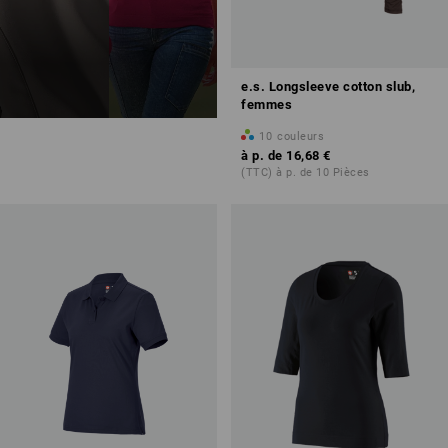
e.s. Longsleeve cotton slub,
femmes
10
couleurs
à p. de
16,68 €
(TTC) à p. de 10 Pièces