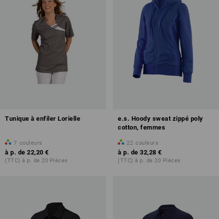
Tunique à enfiler Lorielle
e.s. Hoody sweat zippé poly
cotton, femmes
7
couleurs
22
couleurs
à p. de
22,20 €
à p. de
32,28 €
(TTC) à p. de 20 Pièces
(TTC) à p. de 20 Pièces