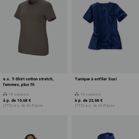
e.s. T-Shirt cotton stretch,
Tunique à enfiler Susi
femmes, plus fit
18
couleurs
10
couleurs
à p. de
10,68 €
à p. de
22,68 €
(TTC) à p. de 30 Pièces
(TTC) à p. de 20 Pièces