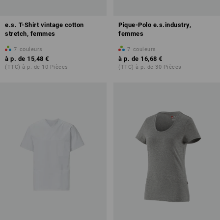
e.s. T-Shirt vintage cotton
Pique-Polo e.s.industry,
stretch, femmes
femmes
7
couleurs
7
couleurs
à p. de
15,48 €
à p. de
16,68 €
(TTC) à p. de 10 Pièces
(TTC) à p. de 30 Pièces