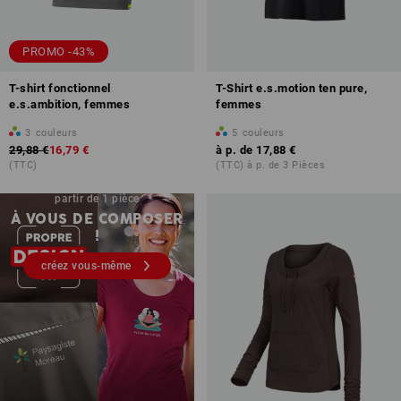
PROMO -43%
T-shirt fonctionnel
T-Shirt e.s.motion ten pure,
e.s.ambition, femmes
femmes
3
couleurs
5
couleurs
29,88 €
16,79 €
à p. de
17,88 €
(TTC)
(TTC) à p. de 3 Pièces
Impression & broderie – à
partir de 1 pièce
À VOUS DE COMPOSER
!
créez vous-même