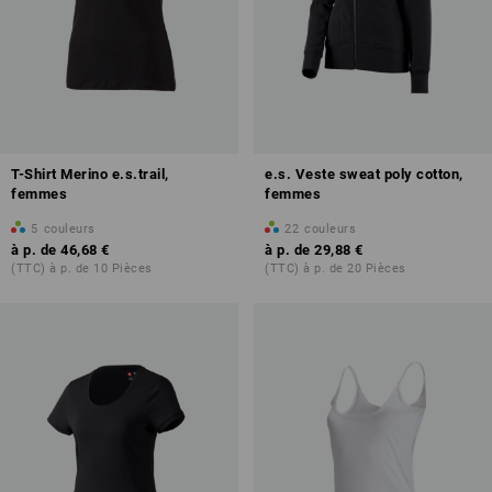
T-Shirt Merino e.s.trail,
e.s. Veste sweat poly cotton,
femmes
femmes
5
couleurs
22
couleurs
à p. de
46,68 €
à p. de
29,88 €
(TTC) à p. de 10 Pièces
(TTC) à p. de 20 Pièces