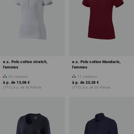
e.s. Polo cotton stretch,
e.s. Polo cotton Mandarin,
femmes
femmes
26
couleurs
11
couleurs
à p. de
13,08 €
à p. de
20,28 €
(TTC) à p. de 30 Pièces
(TTC) à p. de 30 Pièces