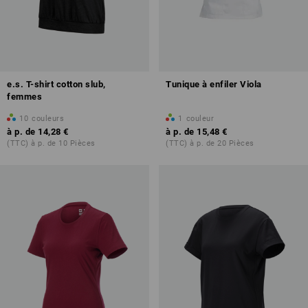
e.s. T-shirt cotton slub,
Tunique à enfiler Viola
femmes
10
couleurs
1
couleur
à p. de
14,28 €
à p. de
15,48 €
(TTC) à p. de 10 Pièces
(TTC) à p. de 20 Pièces