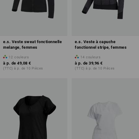
e.s. Veste sweat fonctionnelle
e.s. Veste à capuche
melange, femmes
fonctionnel stripe, femmes
12
couleurs
14
couleurs
à p. de
49,08 €
à p. de
39,96 €
(TTC) à p. de 10 Pièces
(TTC) à p. de 10 Pièces