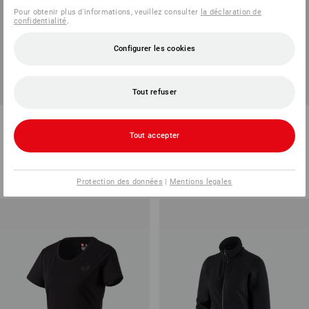
Pour obtenir plus d'informations, veuillez consulter
la déclaration de
confidentialité
.
Configurer les cookies
Tout refuser
e.s. Veste de cuisinier denim,
Robe piqué e.s.avida
femmes
Tout accepter
2
couleurs
9
couleurs
à p. de
23,88 €
à p. de
21,48 €
(TTC) à p. de 10 Pièces
(TTC) à p. de 10 Pièces
Protection des données
|
Mentions legales