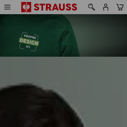
107
Impression & broderie - à partir de 1 pièce
Personnaliser facilement
en ligne maintenant
lire la suite