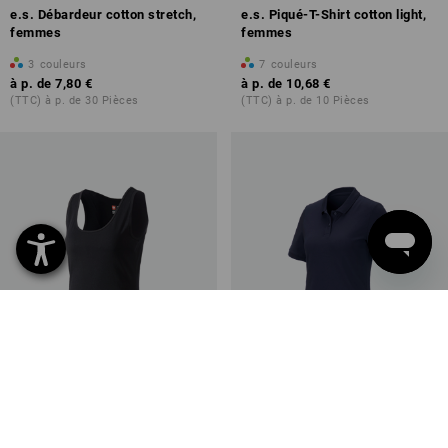
e.s. Débardeur cotton stretch,
e.s. Piqué-T-Shirt cotton light,
femmes
femmes
3
couleurs
7
couleurs
à p. de
7,80 €
à p. de
10,68 €
(TTC) à p. de 30 Pièces
(TTC) à p. de 10 Pièces