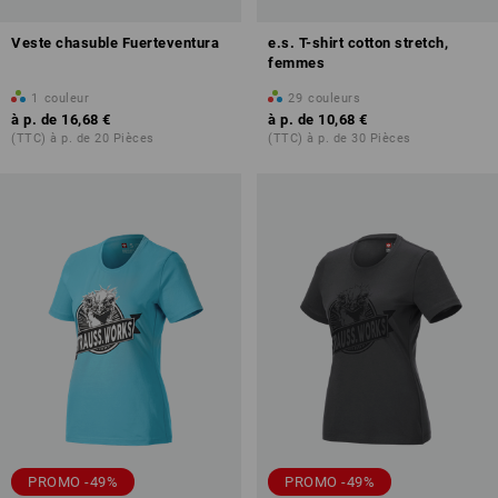
Veste chasuble Fuerteventura
e.s. T-shirt cotton stretch,
femmes
1
couleur
29
couleurs
à p. de
16,68 €
à p. de
10,68 €
(TTC) à p. de 20 Pièces
(TTC) à p. de 30 Pièces
PROMO -49%
PROMO -49%