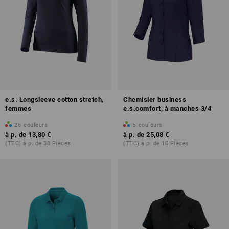
e.s. Longsleeve cotton stretch,
Chemisier business
femmes
e.s.comfort, à manches 3/4
26
couleurs
5
couleurs
à p. de
13,80 €
à p. de
25,08 €
(TTC) à p. de 30 Pièces
(TTC) à p. de 10 Pièces