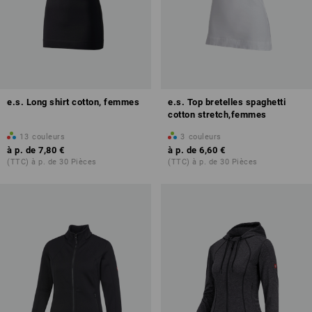
e.s. Long shirt cotton, femmes
e.s. Top bretelles spaghetti
cotton stretch,femmes
13
couleurs
3
couleurs
à p. de
7,80 €
à p. de
6,60 €
(TTC) à p. de 30 Pièces
(TTC) à p. de 30 Pièces