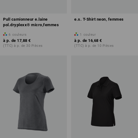
Pull camionneur e.laine
e.s. T-Shirt neon, femmes
pol.dryplexx® micro,femmes
6
couleurs
1
couleur
à p. de
17,88 €
à p. de
16,68 €
(TTC) à p. de 30 Pièces
(TTC) à p. de 10 Pièces