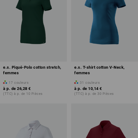
e.s. Piqué-Polo cotton stretch,
e.s. T-shirt cotton V-Neck,
femmes
femmes
17
couleurs
31
couleurs
à p. de
26,28 €
à p. de
10,14 €
(TTC) à p. de 10 Pièces
(TTC) à p. de 30 Pièces