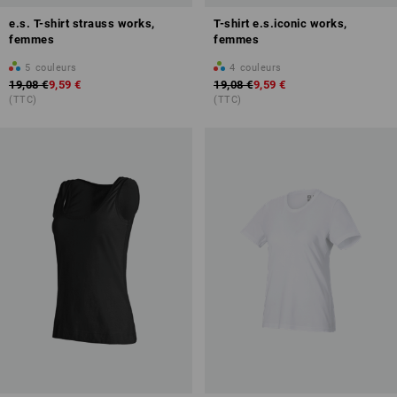
e.s. T-shirt strauss works,
T-shirt e.s.iconic works,
femmes
femmes
5
couleurs
4
couleurs
19,08 €
9,59 €
19,08 €
9,59 €
(TTC)
(TTC)