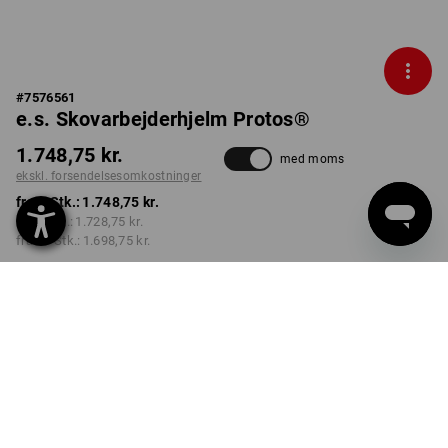
#
7576561
e.s. Skovarbejderhjelm Protos®
1.748,75 kr.
med moms
ekskl. forsendelsesomkostninger
fra 1 Stk.:
1.748,75 kr.
fra 3 Stk.:
1.728,75 kr.
fra 10 Stk.:
1.698,75 kr.
Leveringstid ca. 3-6
hverdage
FARVE
vælg
advarselsgul / ildrød