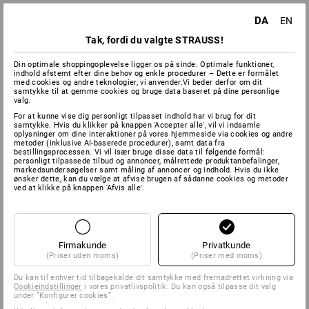
DA
EN
Tak, fordi du valgte STRAUSS!
Din optimale shoppingoplevelse ligger os på sinde. Optimale funktioner,
indhold afstemt efter dine behov og enkle procedurer – Dette er formålet
med cookies og andre teknologier, vi anvender.Vi beder derfor om dit
samtykke til at gemme cookies og bruge data baseret på dine personlige
valg.
For at kunne vise dig personligt tilpasset indhold har vi brug for dit
samtykke. Hvis du klikker på knappen 'Accepter alle', vil vi indsamle
oplysninger om dine interaktioner på vores hjemmeside via cookies og andre
metoder (inklusive AI-baserede procedurer), samt data fra
bestillingsprocessen. Vi vil især bruge disse data til følgende formål:
personligt tilpassede tilbud og annoncer, målrettede produktanbefalinger,
markedsundersøgelser samt måling af annoncer og indhold. Hvis du ikke
ønsker dette, kan du vælge at afvise brugen af sådanne cookies og metoder
ved at klikke på knappen 'Afvis alle'.
Firmakunde
Privatkunde
(Priser uden moms)
(Priser med moms)
Du kan til enhver tid tilbagekalde dit samtykke med fremadrettet virkning via
Cookieindstillinger
i vores privatlivspolitik. Du kan også tilpasse dit valg
under ”Konfigurer cookies”.