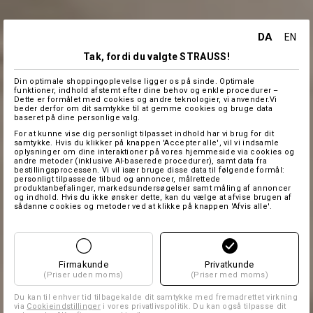
DA
EN
Tak, fordi du valgte STRAUSS!
Din optimale shoppingoplevelse ligger os på sinde. Optimale
funktioner, indhold afstemt efter dine behov og enkle procedurer –
Dette er formålet med cookies og andre teknologier, vi anvender.Vi
beder derfor om dit samtykke til at gemme cookies og bruge data
baseret på dine personlige valg.
For at kunne vise dig personligt tilpasset indhold har vi brug for dit
samtykke. Hvis du klikker på knappen 'Accepter alle', vil vi indsamle
oplysninger om dine interaktioner på vores hjemmeside via cookies og
andre metoder (inklusive AI-baserede procedurer), samt data fra
bestillingsprocessen. Vi vil især bruge disse data til følgende formål:
personligt tilpassede tilbud og annoncer, målrettede
produktanbefalinger, markedsundersøgelser samt måling af annoncer
og indhold. Hvis du ikke ønsker dette, kan du vælge at afvise brugen af
sådanne cookies og metoder ved at klikke på knappen 'Afvis alle'.
Firmakunde
Privatkunde
(Priser uden moms)
(Priser med moms)
Du kan til enhver tid tilbagekalde dit samtykke med fremadrettet virkning
via
Cookieindstillinger
i vores privatlivspolitik. Du kan også tilpasse dit