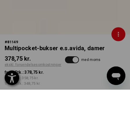
#
81149
Multipocket-bukser e.s.avida, damer
378,75 kr.
med moms
ekskl. forsendelsesomkostninger
fra 1 Stk.:
378,75 kr.
fra 3 Stk.:
358,75 kr.
fra 10 Stk.:
348,75 kr.
Leveringstid ca. 3-6
hverdage
FARVE
STØRRELSE
C34
vælg
vælg