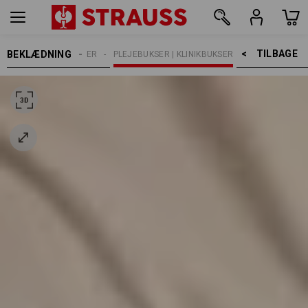
TILBAGE    >
BEKLÆDNING
ER
ARBEJDSBUKSER
PLEJEBUKSER | KLINIKBUKSER