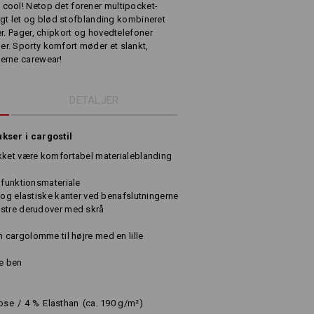
cool! Netop det forener multipocket-
tigt let og blød stofblanding kombineret
r. Pager, chipkort og hovedtelefoner
r. Sporty komfort møder et slankt,
erne carewear!
DETALJER
ukser i cargostil
kket være komfortabel materialeblanding
 funktionsmateriale
 og elastiske kanter ved benafslutningerne
nstre derudover med skrå
cargolomme til højre med en lille
re ben
ose
/
4
%
Elasthan
(ca. 190 g/m²)