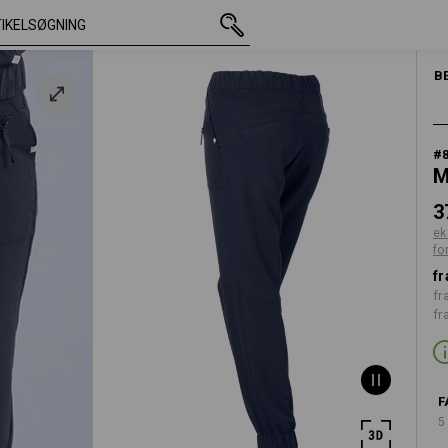
med moms
378,75 kr.
C34
ekskl. forsendelsesomko
DAME
B
#
M
3
ek
fo
fr
fr
fr
F
5