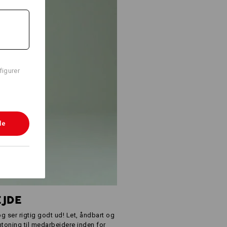
figurer
le
EJDE
g ser rigtig godt ud! Let, åndbart og
mtoning til medarbejdere inden for