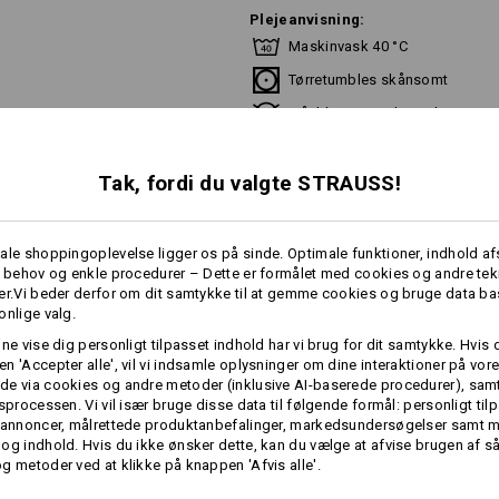
Plejeanvisning:
Maskinvask 40 °C
Tørretumbles skånsomt
Må ikke renses kemisk
Tak, fordi du valgte STRAUSS!
ale shoppingoplevelse ligger os på sinde. Optimale funktioner, indhold a
Individualisering:
e behov og enkle procedurer – Dette er formålet med cookies og andre tek
er.Vi beder derfor om dit samtykke til at gemme cookies og bruge data ba
mere
Udform selv
onlige valg.
nne vise dig personligt tilpasset indhold har vi brug for dit samtykke. Hvis 
n 'Accepter alle', vil vi indsamle oplysninger om dine interaktioner på vor
RE OPLYSNINGER
e via cookies og andre metoder (inklusive AI-baserede procedurer), samt
gsprocessen. Vi vil især bruge disse data til følgende formål: personligt ti
 annoncer, målrettede produktanbefalinger, markedsundersøgelser samt m
og indhold. Hvis du ikke ønsker dette, kan du vælge at afvise brugen af 
g metoder ved at klikke på knappen 'Afvis alle'.