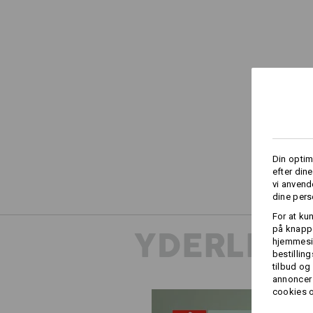
Din optim
efter din
vi anvend
dine pers
For at ku
på knappe
YDERLIGE
hjemmesid
bestillin
tilbud og
annoncer 
cookies o