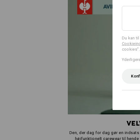
Du kan ti
Cookieind
cookies”.
Yderliger
Konf
VEL
Den, der dag for dag gør en indsats 
højfunktionelt carewear til hende