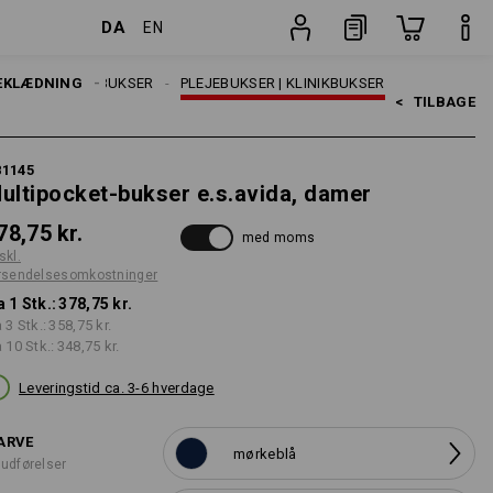
DA
EN
stninger
Stk.
R
EKLÆDNING
ARBEJDSBUKSER
PLEJEBUKSER | KLINIKBUKSER
<   
TILBAGE
81145
ultipocket-bukser e.s.avida, damer
78,75 kr.
med moms
skl.
rsendelsesomkostninger
a 1 Stk.:
378,75 kr.
a 3 Stk.:
358,75 kr.
a 10 Stk.:
348,75 kr.
Leveringstid ca. 3-6 hverdage
ARVE
mørkeblå
 udførelser