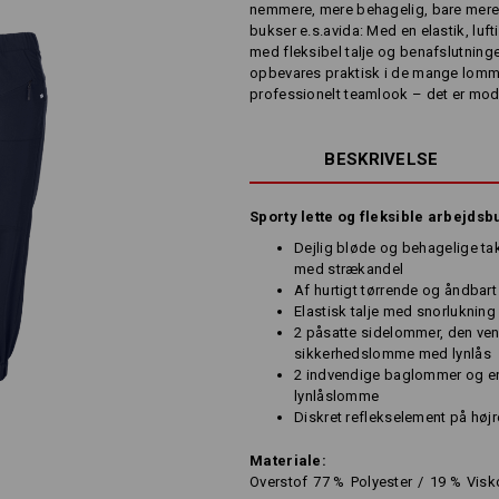
nemmere, mere behagelig, bare mere 
bukser e.s.avida: Med en elastik, luf
med fleksibel talje og benafslutninge
opbevares praktisk i de mange lomme
professionelt teamlook – det er mod
BESKRIVELSE
Sporty lette og fleksible arbejdsb
Dejlig bløde og behagelige ta
med strækandel
Af hurtigt tørrende og åndbart
Elastisk talje med snorlukning
2 påsatte sidelommer, den ve
sikkerhedslomme med lynlås
2 indvendige baglommer og en 
lynlåslomme
Diskret reflekselement på høj
Materiale:
Overstof
77
%
Polyester
/
19
%
Visk