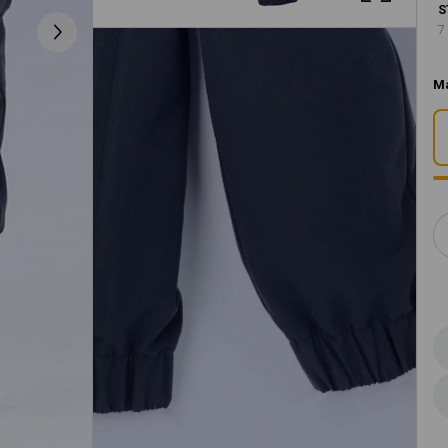
S
7
M