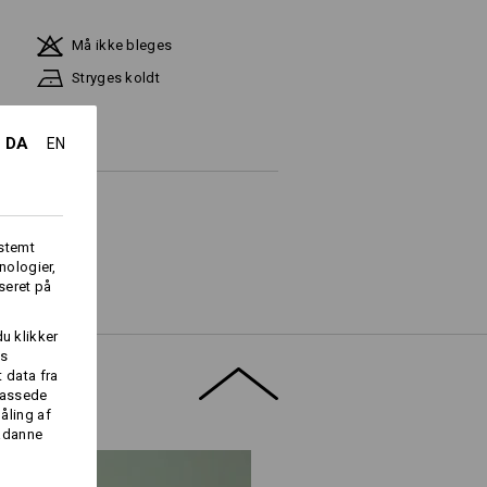
Må ikke bleges
Stryges koldt
DA
EN
fstemt
nologier,
seret på
Logoservice
du klikker
es
 data fra
lpassede
åling af
sådanne