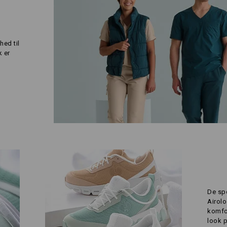
hed til
k er
De sp
Airolo
komfor
look p