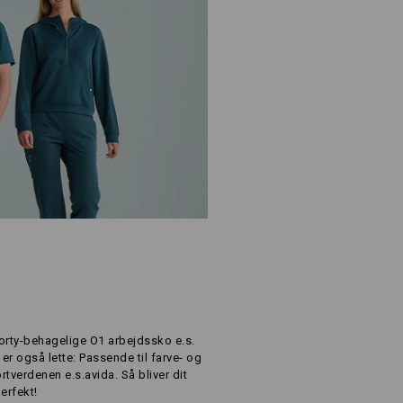
orty-behagelige O1 arbejdssko e.s.
 er også lette: Passende til farve- og
tverdenen e.s.avida. Så bliver dit
erfekt!