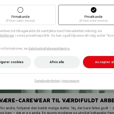
Firmakunde
Privatkunde
(Priser uden moms)
(Priser med moms)
l enhver tid tilbagekalde dit samtykke med fremadrettet virkning via
stillinger
i vores privatlivspolitik. Du kan også tilpasse dit valg under ”Kon
e informationer, se
databeskyttelseserklæring
.
igurer cookies
Afvis alle
Accepter al
Databeskyttelse
|
Impressum
VÆRE-CAREWEAR TIL VÆRDIFULDT ARB
for andre, fortjener den bedst mulige støtte. Tøj, der bare føles godt – o
 og ham – det er e.s.avida. En sporty-moderne og utroligt behagelig fre