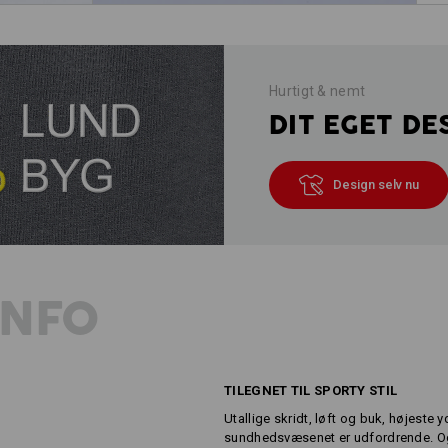
Hurtigt & nemt
DIT EGET DE
Design selv nu
INFO
TILEGNET TIL SPORTY STIL
Utallige skridt, løft og buk, højeste
sundhedsvæsenet er udfordrende. Og 