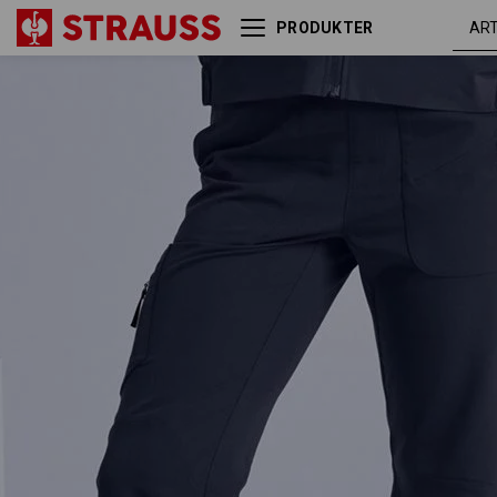
PRODUKTER
Multipocket-bukser
mørkeblå
e.s.avida, damer