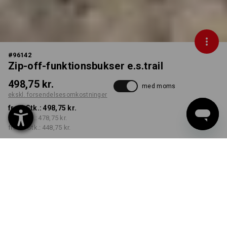
#
96142
Zip-off-funktionsbukser e.s.trail
498,75 kr.
med moms
ekskl. forsendelsesomkostninger
fra 1 Stk.:
498,75 kr.
fra 3 Stk.:
478,75 kr.
fra 10 Stk.:
448,75 kr.
Kan leveres fra ca. uge 39
FARVE
STØRRELSE
C46
vælg
vælg
sort / antracit /
advarselsorange /