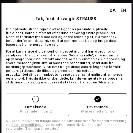
DA
EN
Tak, fordi du valgte STRAUSS!
Din optimale shoppingoplevelse ligger os på sinde. Optimale
funktioner, indhold afstemt efter dine behov og enkle procedurer –
Dette er formålet med cookies og andre teknologier, vi anvender.Vi
beder derfor om dit samtykke til at gemme cookies og bruge data
baseret på dine personlige valg.
For at kunne vise dig personligt tilpasset indhold har vi brug for dit
samtykke. Hvis du klikker på knappen 'Accepter alle', vil vi indsamle
oplysninger om dine interaktioner på vores hjemmeside via cookies og
andre metoder (inklusive AI-baserede procedurer), samt data fra
bestillingsprocessen. Vi vil især bruge disse data til følgende formål:
personligt tilpassede tilbud og annoncer, målrettede
produktanbefalinger, markedsundersøgelser samt måling af annoncer
og indhold. Hvis du ikke ønsker dette, kan du vælge at afvise brugen af
sådanne cookies og metoder ved at klikke på knappen 'Afvis alle'.
Firmakunde
Privatkunde
(Priser uden moms)
(Priser med moms)
Du kan til enhver tid tilbagekalde dit samtykke med fremadrettet virkning
via
Cookieindstillinger
i vores privatlivspolitik. Du kan også tilpasse dit
valg under ”Konfigurer cookies”.