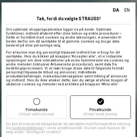
DA
EN
Tak, fordi du valgte STRAUSS!
Din optimale shoppingoplevelse ligger os på sinde. Optimale
funktioner, indhold afstemt efter dine behov og enkle procedurer –
Dette er formålet med cookies og andre teknologier, vi anvender.Vi
beder derfor om dit samtykke til at gemme cookies og bruge data
baseret på dine personlige valg.
For at kunne vise dig personligt tilpasset indhold har vi brug for dit
samtykke. Hvis du klikker på knappen 'Accepter alle', vil vi indsamle
oplysninger om dine interaktioner på vores hjemmeside via cookies og
andre metoder (inklusive AI-baserede procedurer), samt data fra
bestillingsprocessen. Vi vil især bruge disse data til følgende formål:
personligt tilpassede tilbud og annoncer, målrettede
produktanbefalinger, markedsundersøgelser samt måling af annoncer
og indhold. Hvis du ikke ønsker dette, kan du vælge at afvise brugen af
sådanne cookies og metoder ved at klikke på knappen 'Afvis alle'.
Firmakunde
Privatkunde
(Priser uden moms)
(Priser med moms)
Du kan til enhver tid tilbagekalde dit samtykke med fremadrettet virkning
via
Cookieindstillinger
i vores privatlivspolitik. Du kan også tilpasse dit
valg under ”Konfigurer cookies”.