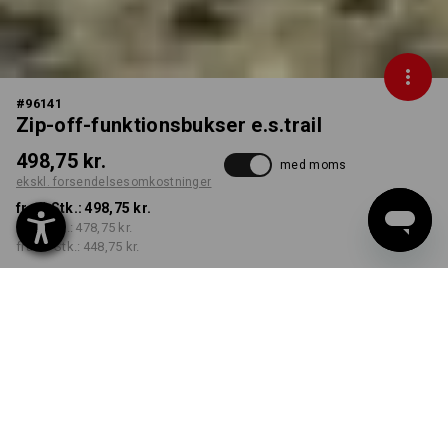
#
96141
Zip-off-funktionsbukser e.s.trail
498,75 kr.
med moms
ekskl. forsendelsesomkostninger
fra 1 Stk.:
498,75 kr.
fra 3 Stk.:
478,75 kr.
fra 10 Stk.:
448,75 kr.
Leveringstid ca. 3-6
hverdage
FARVE
STØRRELSE
C46
vælg
vælg
smaragdgrøn / kromgul