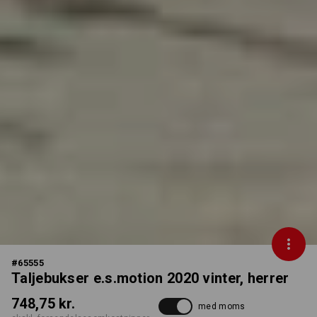
#
65555
Taljebukser e.s.motion 2020 vinter, herrer
748,75 kr.
med moms