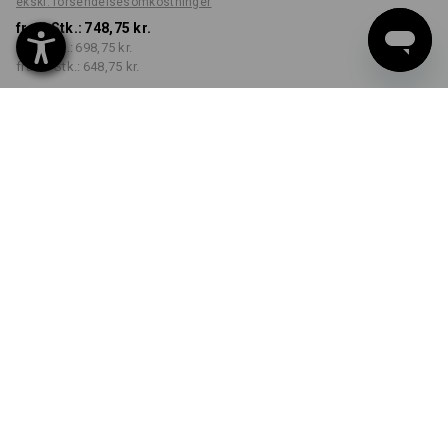
ekskl. forsendelsesomkostninger
fra 1 Stk.:
748,75 kr.
fra 3 Stk.:
698,75 kr.
fra 10 Stk.:
648,75 kr.
Leveringstid ca. 14-17
hverdage
FARVE
STØRRELSE
C44
vælg
vælg
kornblå / ildrød
Mængderabat
fra 1 Stk.
fra 3 Stk.
fra 10 Stk.
Besparelser:
Besparelser:
Besparelser:
0
%/
Stk.
7
%/
Stk.
13
%/
Stk.