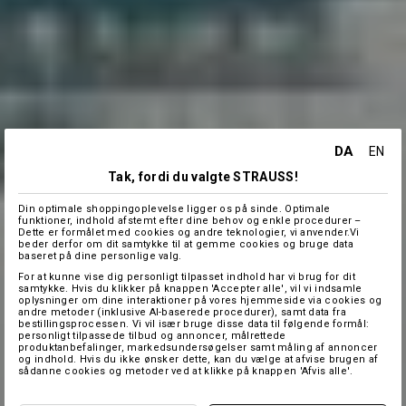
DA
EN
Tak, fordi du valgte STRAUSS!
Din optimale shoppingoplevelse ligger os på sinde. Optimale
funktioner, indhold afstemt efter dine behov og enkle procedurer –
Dette er formålet med cookies og andre teknologier, vi anvender.Vi
beder derfor om dit samtykke til at gemme cookies og bruge data
baseret på dine personlige valg.
For at kunne vise dig personligt tilpasset indhold har vi brug for dit
samtykke. Hvis du klikker på knappen 'Accepter alle', vil vi indsamle
oplysninger om dine interaktioner på vores hjemmeside via cookies og
andre metoder (inklusive AI-baserede procedurer), samt data fra
bestillingsprocessen. Vi vil især bruge disse data til følgende formål:
personligt tilpassede tilbud og annoncer, målrettede
produktanbefalinger, markedsundersøgelser samt måling af annoncer
og indhold. Hvis du ikke ønsker dette, kan du vælge at afvise brugen af
sådanne cookies og metoder ved at klikke på knappen 'Afvis alle'.