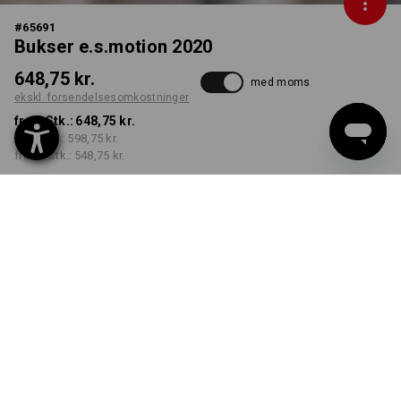
#
65691
Bukser e.s.motion 2020
648,75 kr.
med moms
ekskl. forsendelsesomkostninger
fra 1 Stk.:
648,75 kr.
fra 5 Stk.:
598,75 kr.
fra 20 Stk.:
548,75 kr.
Leveringstid ca. 3-6
hverdage
FARVE
STØRRELSE
C42
vælg
vælg
antracit / platin
Mængderabat
fra 1 Stk.
fra 5 Stk.
fra 20 Stk.