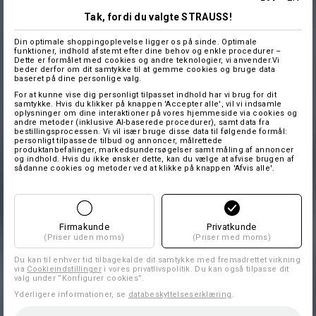
Tak, fordi du valgte STRAUSS!
Din optimale shoppingoplevelse ligger os på sinde. Optimale
funktioner, indhold afstemt efter dine behov og enkle procedurer –
Dette er formålet med cookies og andre teknologier, vi anvender.Vi
beder derfor om dit samtykke til at gemme cookies og bruge data
baseret på dine personlige valg.
For at kunne vise dig personligt tilpasset indhold har vi brug for dit
samtykke. Hvis du klikker på knappen 'Accepter alle', vil vi indsamle
oplysninger om dine interaktioner på vores hjemmeside via cookies og
andre metoder (inklusive AI-baserede procedurer), samt data fra
bestillingsprocessen. Vi vil især bruge disse data til følgende formål:
personligt tilpassede tilbud og annoncer, målrettede
produktanbefalinger, markedsundersøgelser samt måling af annoncer
og indhold. Hvis du ikke ønsker dette, kan du vælge at afvise brugen af
sådanne cookies og metoder ved at klikke på knappen 'Afvis alle'.
Firmakunde
Privatkunde
(Priser uden moms)
(Priser med moms)
Du kan til enhver tid tilbagekalde dit samtykke med fremadrettet virkning
via
Cookieindstillinger
i vores privatlivspolitik. Du kan også tilpasse dit
valg under ”Konfigurer cookies”.
Yderligere informationer, se
databeskyttelseserklæring
.