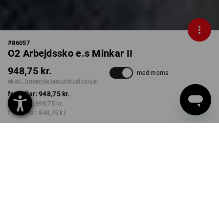
#
86057
O2 Arbejdssko e.s Minkar II
948,75 kr.
med moms
ekskl. forsendelsesomkostninger
fra 1 Par:
948,75 kr.
fra 3 Par:
898,75 kr.
fra 10 Par:
848,75 kr.
Leveringstid ca. 3-6
hverdage
FARVE
STØRRELSE
39
vælg
vælg
sort / advarselsgul /
advarselsorange