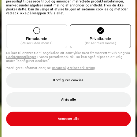
personligt tilpassede tilbud og annoncer, målrettede produktanbefalinger,
markedsundersøgelser samt måling af annoncer og indhold. Hvis du ikke
ønsker dette, kan du vælge at afvise brugen af sådanne cookies og metoder
ved at klikke på knappen 'Afvis alle'.
Firmakunde
Privatkunde
(Priser uden moms)
(Priser med moms)
Du kan til enhver tid tilbagekalde dit samtykke med fremadrettet virkning via
Cookieindstillinger
i vores privatlivspolitik. Du kan også tilpasse dit valg
under ”Konfigurer cookies”.
Yderligere informationer, se
databeskyttelseserklæring
.
Konfigurer cookies
Afvis alle
Accepter alle