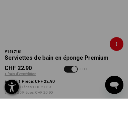
#
1517181
Serviettes de bain en éponge Premium
CHF 22.90
TTC
+ frais d'expédition
à p. de 1 Pièce:
CHF 22.90
à p. de 5 Pièces:
CHF 21.89
à p. de 20 Pièces:
CHF 20.90
Délai de livraison est d'env.
3 à 5 jours ouvrables
COULEUR