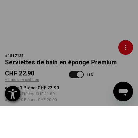
#
1517125
Serviettes de bain en éponge Premium
CHF 22.90
TTC
+ frais d'expédition
à p. de 1 Pièce:
CHF 22.90
à p. de 5 Pièces:
CHF 21.89
à p. de 20 Pièces:
CHF 20.90
Délai de livraison est d'env.
3 à 5 jours ouvrables
COULEUR