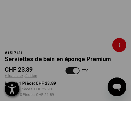
#
1517121
Serviettes de bain en éponge Premium
CHF 23.89
TTC
+ frais d'expédition
à p. de 1 Pièce:
CHF 23.89
à p. de 5 Pièces:
CHF 22.90
à p. de 20 Pièces:
CHF 21.89
Délai de livraison est d'env.
3 à 5 jours ouvrables
COULEUR