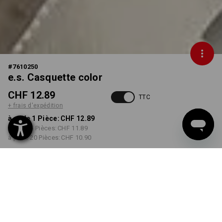
#
7610250
e.s. Casquette color
CHF 12.89
TTC
+ frais d'expédition
à p. de 1 Pièce:
CHF 12.89
à p. de 5 Pièces:
CHF 11.89
à p. de 20 Pièces:
CHF 10.90
Délai de livraison est d'env.
3 à 5 jours ouvrables
COULEUR
choisir