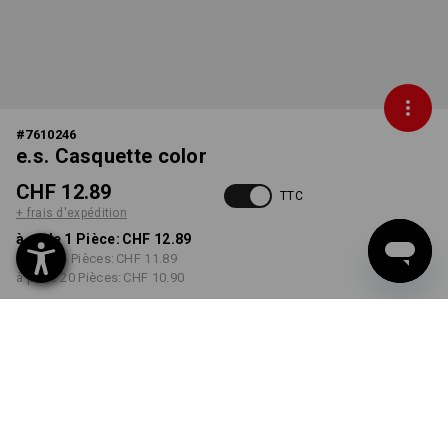
#
7610246
e.s. Casquette color
CHF 12.89
TTC
+ frais d'expédition
à p. de 1 Pièce:
CHF 12.89
à p. de 5 Pièces:
CHF 11.89
à p. de 20 Pièces:
CHF 10.90
Délai de livraison est d'env.
3 à 5 jours ouvrables
COULEUR
choisir