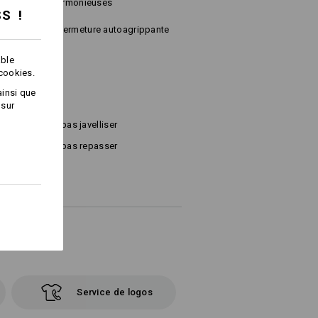
modernes et harmonieuses
SS !
nu grâce à une fermeture autoagrippante
able
 cookies.
ainsi que
 sur
Ne pas javelliser
Ne pas repasser
Service de logos