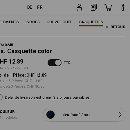
FR
DE
Pièce
MES
ÊTEMENTS
ACCESSOIRES
COUVRE-CHEF
CASQUETTES
<   
RETOUR
7610245
.s. Casquette color
HF 12.89
TTC
frais d'expédition
p. de 1 Pièce:
CHF 12.89
p. de 5 Pièces:
CHF 11.89
p. de 20 Pièces:
CHF 10.90
Délai de livraison est d'env. 3 à 5 jours ouvrables
OULEUR
bleu foncé / noir
4 modèles