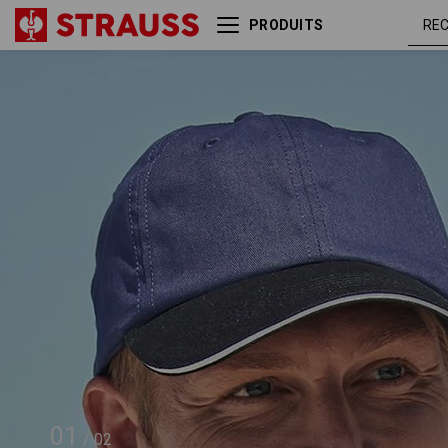
PRODUITS
e.s. Casquette color
bleu f
01
/
02