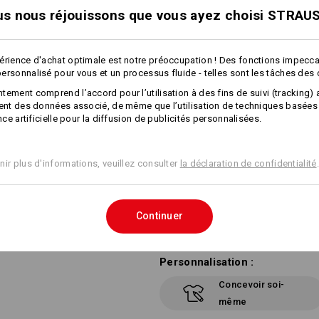
des combinaisons bicolores 
s nous réjouissons que vous ayez choisi STRAU
visière de casquette rigide
réglage de la largeur en conti
Taille universelle
érience d'achat optimale est notre préoccupation ! Des fonctions impecc
Matière :
ersonnalisé pour vous et un processus fluide - telles sont les tâches des
Tissu extérieur
100
%
Coton
tement comprend l’accord pour l’utilisation à des fins de suivi (tracking) 
ment des données associé, de même que l’utilisation de techniques basées
Conseils d'entretien :
ence artificielle pour la diffusion de publicités personnalisées.
Lavage à la main
Ne pas sécher en machine
nir plus d'informations, veuillez consulter
la déclaration de confidentialité
.
Ne pas nettoyer à sec
Continuer
Personnalisation :
Concevoir soi-
même