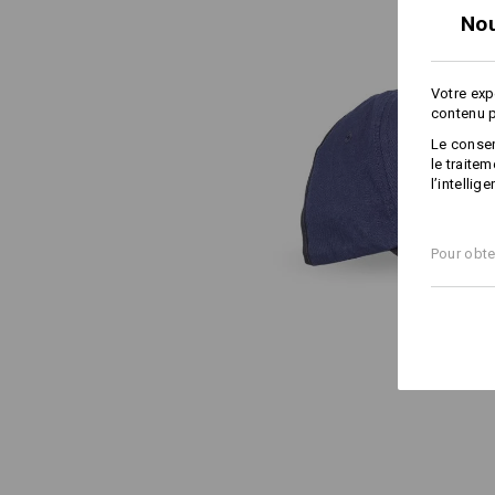
Nou
Votre exp
contenu p
Le consen
le traite
l’intellig
Pour obte