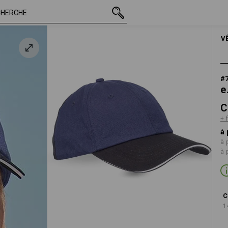
TTC
CHF 12.89
oncé / noir
+ frais d'expédition
HOM
V
#
e
C
+ 
à 
à 
à 
C
1