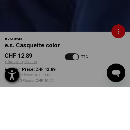
#
7610243
e.s. Casquette color
CHF 12.89
TTC
+ frais d'expédition
à p. de 1 Pièce:
CHF 12.89
à p. de 5 Pièces:
CHF 11.89
à p. de 20 Pièces:
CHF 10.90
Délai de livraison est d'env.
3 à 5 jours ouvrables
COULEUR
choisir