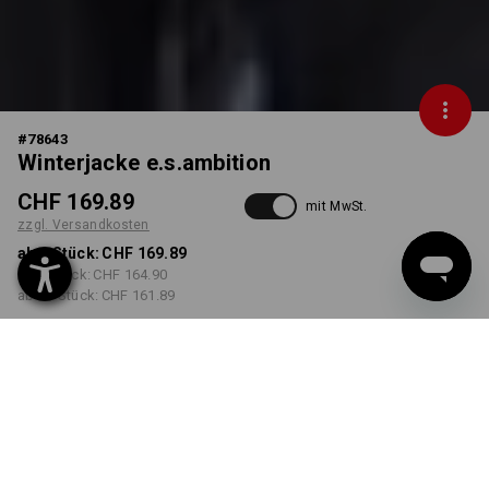
#
78643
Winterjacke e.s.ambition
CHF 169.89
mit MwSt.
zzgl. Versandkosten
ab 1 Stück:
CHF 169.89
ab 3 Stück:
CHF 164.90
ab 10 Stück:
CHF 161.89
Lieferzeit ca. 3-5 Werktage
FARBE
GRÖSSE
S
wählen
wählen
graphit / enzianblau