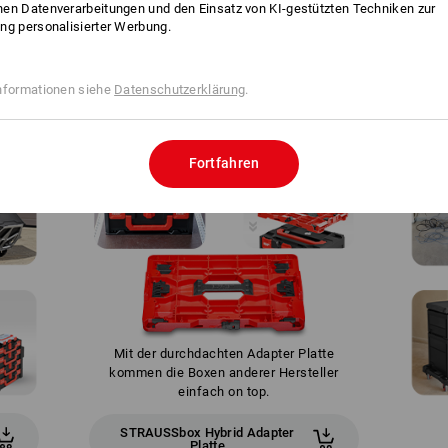
en Datenverarbeitungen und den Einsatz von KI-gestützten Techniken zur
ng personalisierter Werbung.
WIR SETZEN NOCH EINS DRAUF
nformationen siehe
Datenschutzerklärung
.
Fortfahren
Mit der durchdachten Adapter Platte
kommen die Boxen anderer Hersteller
einfach on top.
STRAUSSbox Hybrid Adapter
Platte