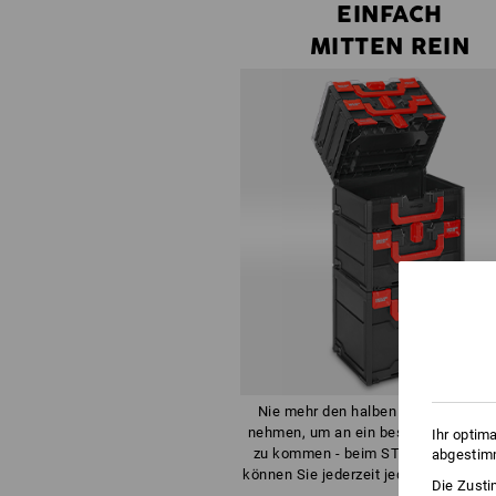
EINFACH
MITTEN REIN
Nie mehr den halben Turm auseina
nehmen, um an ein bestimmtes Wer
Ihr optim
zu kommen - beim STRAUSSboxen-
abgestimm
können Sie jederzeit jede der Boxen ö
Die Zusti