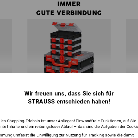
IMMER
GUTE VERBINDUNG
Wir freuen uns, dass Sie sich für
STRAUSS entschieden haben!
nder
Innerhalb des Systems lässt sich jede Box
kzeug
mit jeder beliebigen STRAUSSbox
ST
ales Shopping-Erlebnis ist unser Anliegen! Einwandfreie Funktionen, auf Sie
Turm
verbinden. Der Kreativität und individuellen
te Inhalte und ein reibungsloser Ablauf – das sind die Aufgaben der Cooki
ffnen.
Bedürfnissen sind dabei so gut wie keine
mmung umfasst die Einwilligung zur Nutzung für Tracking sowie die damit
Grenzen gesetzt.