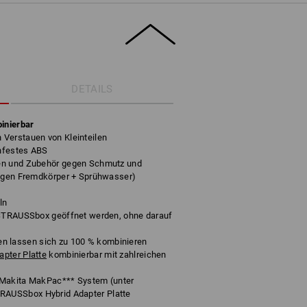
DETAILS
inierbar
Verstauen von Kleinteilen
hfestes ABS
en und Zubehör gegen Schmutz und
gegen Fremdkörper + Sprühwasser)
ln
 STRAUSSbox geöffnet werden, ohne darauf
lassen sich zu 100 % kombinieren
pter Platte
kombinierbar mit zahlreichen
 Makita MakPac*** System (unter
AUSSbox Hybrid Adapter Platte