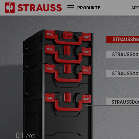
PRODUKTE
STRAUSSbox 118 midi
sch
01
/
05