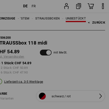
DE
FR
Stück
RAUSSBOX SYSTEM
ERKZEUGE
STRAUSSBOXEN
UNBESTÜCKT
<   
ZURÜCK
5506200
TRAUSSbox 118 midi
HF 54.89
mit MwSt.
gl. Versandkosten
 1 Stück:
CHF 54.89
 2 Stück:
CHF 50.89
 6 Stück:
CHF 47.90
Lieferzeit ca. 3-5 Werktage
ARBE
schwarz / rot
 Varianten