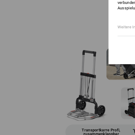
verbunden
Ausspielu
Weitere I
Transportkarre Profi,
zusammenklappbar