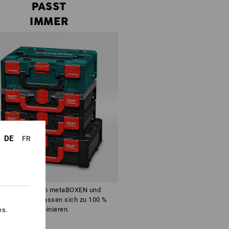
PASST
IMMER
DE
FR
Die baugleichen metaBOXEN und
RAUSSboxen lassen sich zu 100 %
kombinieren.
es.