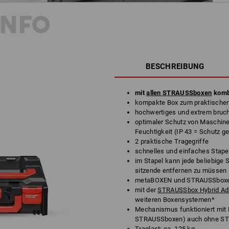
INFO
BESCHREIBUNG
mit
allen STRAUSSboxen
komb
kompakte Box zum praktischen 
hochwertiges und extrem bruc
optimaler Schutz von Maschin
Feuchtigkeit (IP 43 = Schutz 
2 praktische Tragegriffe
schnelles und einfaches Stape
im Stapel kann jede beliebige
sitzende entfernen zu müssen
metaBOXEN und STRAUSSboxen 
mit der
STRAUSSbox Hybrid Ada
weiteren Boxensystemen*
Mechanismus funktioniert mit
STRAUSSboxen) auch ohne STR
Traglast: ca. 125 kg