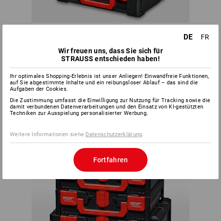
Innerhalb des Systems lässt sich jede Box mit jeder
DE
FR
beliebigen STRAUSSbox verbinden. Der Kreativität und
individuellen Bedürfnissen sind dabei so gut wie keine
Wir freuen uns, dass Sie sich für
Grenzen gesetzt.
STRAUSS entschieden haben!
PASST
Ihr optimales Shopping-Erlebnis ist unser Anliegen! Einwandfreie Funktionen,
auf Sie abgestimmte Inhalte und ein reibungsloser Ablauf – das sind die
IMMER
Aufgaben der Cookies.
Die Zustimmung umfasst die Einwilligung zur Nutzung für Tracking sowie die
damit verbundenen Datenverarbeitungen und den Einsatz von KI-gestützten
Techniken zur Ausspielung personalisierter Werbung.
Weitere Informationen siehe
Datenschutzerklärung
.
Fortfahren