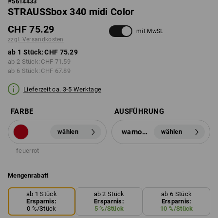
#
5614433
STRAUSSbox 340 midi Color
CHF 75.29
mit MwSt.
zzgl. Versandkosten
ab 1 Stück:
CHF 75.29
ab 2 Stück:
CHF 71.59
ab 6 Stück:
CHF 67.89
Lieferzeit ca. 3-5 Werktage
FARBE
AUSFÜHRUNG
warnorange
wählen
wählen
feuerrot
Mengenrabatt
ab 1 Stück
ab 2 Stück
ab 6 Stück
Ersparnis:
Ersparnis:
Ersparnis:
0
%/
Stück
5
%/
Stück
10
%/
Stück