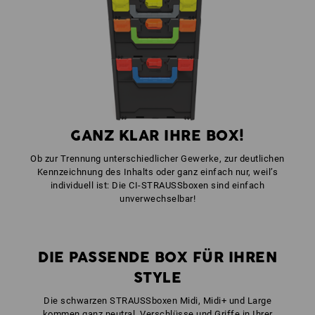
1
x
STRAUSSbox Verschlüsse
Farbe: feuerrot
1
x
STRAUSSbox Frontgriff uni + Deckelgriff
Farbe: warnorange
GANZ KLAR IHRE BOX!
Ob zur Trennung unterschiedlicher Gewerke, zur deutlichen
Kennzeichnung des Inhalts oder ganz einfach nur, weil’s
individuell ist: Die CI-STRAUSSboxen sind einfach
unverwechselbar!
DIE PASSENDE BOX FÜR IHREN
STYLE
Die schwarzen STRAUSSboxen Midi, Midi+ und Large
kommen ganz neutral, Verschlüsse und Griffe in Ihrer