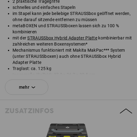
2 praktische Tragegriffe
schnelles und einfaches Stapeln
im Stapel kann jede beliebige STRAUSSbox geöffnet werden,
ohne darauf sitzende entfernen zu müssen
metaBOXEN und STRAUSSboxen lassen sich zu 100 %
kombinieren
mit der
STRAUSSbox Hybrid Adapter Platte
kombinierbar mit
zahlreichen weiteren Boxensystemen*
Mechanismus funktioniert mit Makita MakPac*** System
(unter STRAUSSboxen) auch ohne STRAUSSbox Hybrid
Adapter Platte
Traglast: ca. 125 kg
Innenmaße (BxTxH): 37,9 x 26,7 x 30,5 cm
Außenmaße (BxTxH): 39,6 x 29,6 x 34,0 cm
mehr
*Nicht im Lieferumfang enthalten.
Lieferung ohne Inhalt.
ZUSATZINFOS
SET BESTEHEND AUS:
1
x
STRAUSSbox 340 midi N
Farbe: schwarz