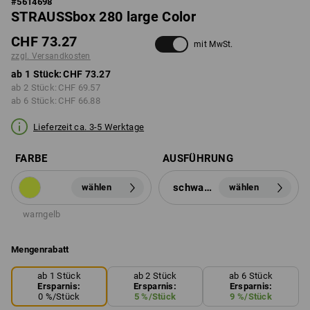
#
5614698
STRAUSSbox 280 large Color
CHF 73.27
mit MwSt.
zzgl. Versandkosten
ab 1 Stück:
CHF 73.27
ab 2 Stück:
CHF 69.57
ab 6 Stück:
CHF 66.88
Lieferzeit ca. 3-5 Werktage
FARBE
AUSFÜHRUNG
schwarz
wählen
wählen
warngelb
Mengenrabatt
ab 1 Stück
ab 2 Stück
ab 6 Stück
Ersparnis:
Ersparnis:
Ersparnis:
0
%/
Stück
5
%/
Stück
9
%/
Stück