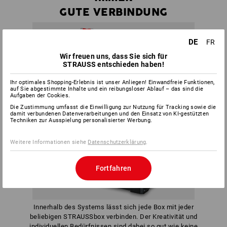
GUTE VERBINDUNG
DE
FR
Wir freuen uns, dass Sie sich für
STRAUSS entschieden haben!
Ihr optimales Shopping-Erlebnis ist unser Anliegen! Einwandfreie Funktionen,
auf Sie abgestimmte Inhalte und ein reibungsloser Ablauf – das sind die
Aufgaben der Cookies.
Die Zustimmung umfasst die Einwilligung zur Nutzung für Tracking sowie die
damit verbundenen Datenverarbeitungen und den Einsatz von KI-gestützten
Techniken zur Ausspielung personalisierter Werbung.
Weitere Informationen siehe
Datenschutzerklärung
.
Fortfahren
Innerhalb des Systems lässt sich jede Box mit jeder
beliebigen STRAUSSbox verbinden. Der Kreativität und
individuellen Bedürfnissen sind dabei so gut wie keine