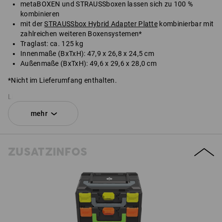
metaBOXEN und STRAUSSboxen lassen sich zu 100 %
kombinieren
mit der
STRAUSSbox Hybrid Adapter Platte
kombinierbar mit
zahlreichen weiteren Boxensystemen*
Traglast: ca. 125 kg
Innenmaße (BxTxH): 47,9 x 26,8 x 24,5 cm
Außenmaße (BxTxH): 49,6 x 29,6 x 28,0 cm
*Nicht im Lieferumfang enthalten.
Lieferung ohne Inhalt.
mehr
SET BESTEHEND AUS:
1
x
STRAUSSbox 280 large N
ZUSATZINFOS
Farbe: schwarz
1
x
STRAUSSbox Verschlüsse
Farbe: warngelb
1
x
STRAUSSbox Frontgriff uni + Deckelgriff
Farbe: schwarz