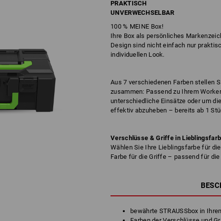
PRAKTISCH
UNVERWECHSELBAR
100 % MEINE Box!
Ihre Box als persönliches Markenzei
Design sind nicht einfach nur prakti
individuellen Look.
Aus 7 verschiedenen Farben stellen 
zusammen: Passend zu Ihrem Worker-
unterschiedliche Einsätze oder um di
effektiv abzuheben – bereits ab 1 St
Verschlüsse & Griffe in Lieblingsfar
Wählen Sie Ihre Lieblingsfarbe für di
Farbe für die Griffe – passend für d
BESC
bewährte STRAUSSbox in Ihrem
Farben der Verschlüsse und Gri