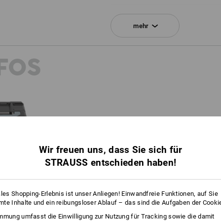
1
x
STRAUSSbox 165 large N
mehr
Farbe: schwarz
1
x
STRAUSSbox Verschlüsse
FOS
Farbe: schwarz
1
x
STRAUSSbox Frontgriff uni + Decke
Farbe: seegrün
GANZ KLA
Wir freuen uns, dass Sie sich für
STRAUSS entschieden haben!
Ob zur Trennung unterschi
Kennzeichnung des Inhalts oder ga
Die CI-STRAUSSboxen si
ales Shopping-Erlebnis ist unser Anliegen! Einwandfreie Funktionen, auf Sie
te Inhalte und ein reibungsloser Ablauf – das sind die Aufgaben der Cooki
mmung umfasst die Einwilligung zur Nutzung für Tracking sowie die damit