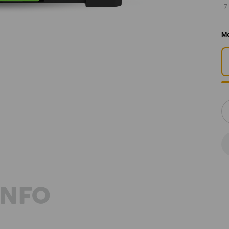
7
Me
INFO