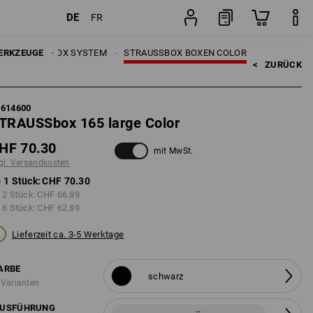
DE
FR
en
Stück
ERKZEUGE
STRAUSSBOX SYSTEM
STRAUSSBOX BOXEN COLOR
<   
ZURÜCK
5614600
TRAUSSbox 165 large Color
HF 70.30
mit MwSt.
gl. Versandkosten
 1 Stück:
CHF 70.30
 2 Stück:
CHF 66.89
 6 Stück:
CHF 62.89
Lieferzeit ca. 3-5 Werktage
ARBE
schwarz
 Varianten
USFÜHRUNG