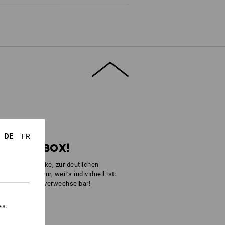
lgriff
DE
FR
R IHRE BOX!
edlicher Gewerke, zur deutlichen
nz einfach nur, weil’s individuell ist:
nd einfach unverwechselbar!
es.