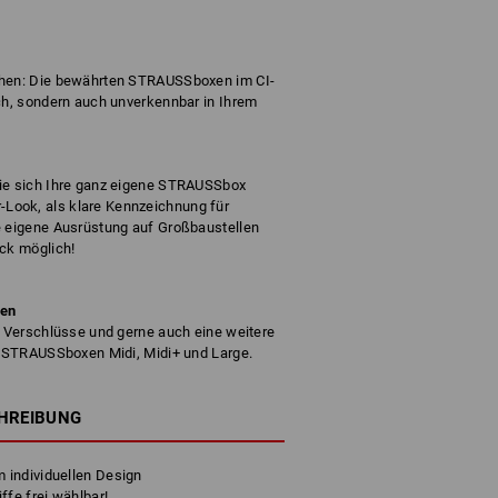
chen: Die bewährten STRAUSSboxen im CI-
sch, sondern auch unverkennbar in Ihrem
Sie sich Ihre ganz eigene STRAUSSbox
Look, als klare Kennzeichnung für
e eigene Ausrüstung auf Großbaustellen
ück möglich!
ben
e Verschlüsse und gerne auch eine weitere
ie STRAUSSboxen Midi, Midi+ und Large.
HREIBUNG
 individuellen Design
ffe frei wählbar!