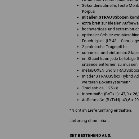
Sekundenschnelle, feste Mont
Korpus
mit
allen STRAUSSboxen
komb
extra breit zur idealen Aufbe
hochwertiges und extrem bruc
optimaler Schutz von Maschin
Feuchtigkeit (IP 43 = Schutz 
2 praktische Tragegriffe
schnelles und einfaches Stape
im Stapel kann jede beliebige
sitzende entfernen zu müssen
metaBOXEN und STRAUSSboxen 
mit der
STRAUSSbox Hybrid Ada
weiteren Boxensystemen*
Traglast: ca. 125 kg
Innenmaße (BxTxH): 47,9 x 26,
Außenmaße (BxTxH): 49,6 x 29
*Nicht im Lieferumfang enthalten.
Lieferung ohne Inhalt.
SET BESTEHEND AUS: