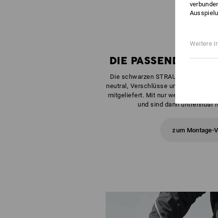
verbunden
Ausspielu
Weitere I
DIE PASSENDE BOX 
Die schwarzen STRAUSSboxen Midi,
neutral, Verschlüsse und Griffe in Ih
mitgeliefert. Mit nur wenigen Handgr
und sind dann untrennbar m
zum Montage-V