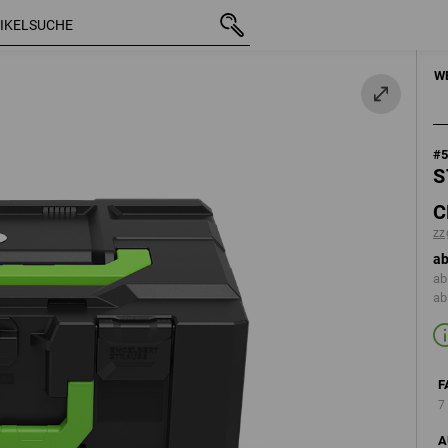
mit MwSt.
CHF 70.30
seegrün
z
zzgl. Versandkost
HANDWERKZEUGE
W
#
S
C
zz
ab
ab
ab
F
7
A