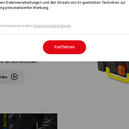
en Datenverarbeitungen und den Einsatz von KI-gestützten Techniken zur
ng personalisierter Werbung.
nformationen siehe
Datenschutzerklärung
.
FÜR IHREN STYLE
 Midi+ und Large kommen ganz
Fortfahren
rer Lieblingsfarbe werden separat
iffen werden diese fest montiert
it der Box verbunden.
ideo