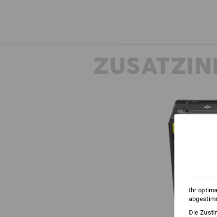
ZUSATZIN
Ihr optim
abgestimm
Die Zusti