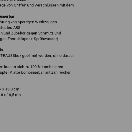
age von Griffen und Verschlüssen mit dem
inierbar
wahrung von sperrigen Werkzeugen
hfestes ABS
en und Zubehör gegen Schmutz und
gegen Fremdkörper + Sprühwasser)
ln
 STRAUSSbox geöffnet werden, ohne darauf
lassen sich zu 100 % kombinieren
pter Platte
kombinierbar mit zahlreichen
7 x 13,0 cm
,6 x 16,5 cm