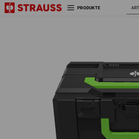
PRODUKTE
STRAUSSbox 165 large Color
schwar