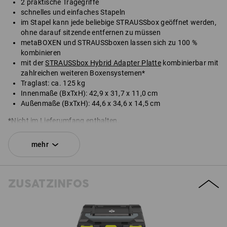
2 praktische Tragegriffe
schnelles und einfaches Stapeln
im Stapel kann jede beliebige STRAUSSbox geöffnet werden,
ohne darauf sitzende entfernen zu müssen
metaBOXEN und STRAUSSboxen lassen sich zu 100 %
kombinieren
mit der
STRAUSSbox Hybrid Adapter Platte
kombinierbar mit
zahlreichen weiteren Boxensystemen*
Traglast: ca. 125 kg
Innenmaße (BxTxH): 42,9 x 31,7 x 11,0 cm
Außenmaße (BxTxH): 44,6 x 34,6 x 14,5 cm
*Nicht im Lieferumfang enthalten.
Lieferung ohne Inhalt.
mehr
SET BESTEHEND AUS:
ZUSATZINFOS
1
x
STRAUSSbox 145 midi+ N
Farbe: schwarz
1
x
STRAUSSbox Verschlüsse