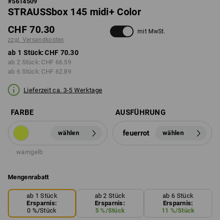
#
5614509
STRAUSSbox 145 midi+ Color
CHF 70.30
mit MwSt.
zzgl. Versandkosten
ab 1 Stück:
CHF 70.30
ab 2 Stück:
CHF 66.59
ab 6 Stück:
CHF 62.89
Lieferzeit ca. 3-5 Werktage
FARBE
AUSFÜHRUNG
feuerrot
wählen
wählen
warngelb
Mengenrabatt
ab 1 Stück
ab 2 Stück
ab 6 Stück
Ersparnis:
Ersparnis:
Ersparnis:
0
%/
Stück
5
%/
Stück
11
%/
Stück