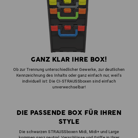
Farbe: warngelb
1
x
STRAUSSbox Frontgriff uni + Deckelgriff
Farbe: feuerrot
GANZ KLAR IHRE BOX!
Ob zur Trennung unterschiedlicher Gewerke, zur deutlichen
Kennzeichnung des Inhalts oder ganz einfach nur, weil’s
individuell ist: Die CI-STRAUSSboxen sind einfach
unverwechselbar!
DIE PASSENDE BOX FÜR IHREN
STYLE
Die schwarzen STRAUSSboxen Midi, Midi+ und Large
kommen ganz neutral, Verschlüsse und Griffe in Ihrer