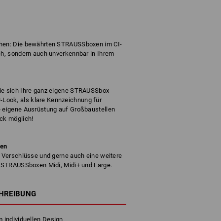
chen: Die bewährten STRAUSSboxen im CI-
sch, sondern auch unverkennbar in Ihrem
Sie sich Ihre ganz eigene STRAUSSbox
Look, als klare Kennzeichnung für
e eigene Ausrüstung auf Großbaustellen
ück möglich!
ben
e Verschlüsse und gerne auch eine weitere
ie STRAUSSboxen Midi, Midi+ und Large.
HREIBUNG
 individuellen Design