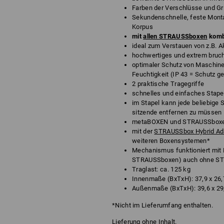
Farben der Verschlüsse und Gri
Sekundenschnelle, feste Mont
Korpus
mit
allen STRAUSSboxen
komb
ideal zum Verstauen von z.B.
hochwertiges und extrem bruc
optimaler Schutz von Maschin
Feuchtigkeit (IP 43 = Schutz 
2 praktische Tragegriffe
schnelles und einfaches Stape
im Stapel kann jede beliebige
sitzende entfernen zu müssen
metaBOXEN und STRAUSSboxen 
mit der
STRAUSSbox Hybrid Ada
weiteren Boxensystemen*
Mechanismus funktioniert mit
STRAUSSboxen) auch ohne STR
Traglast: ca. 125 kg
Innenmaße (BxTxH): 37,9 x 26,
Außenmaße (BxTxH): 39,6 x 29
*Nicht im Lieferumfang enthalten.
Lieferung ohne Inhalt.