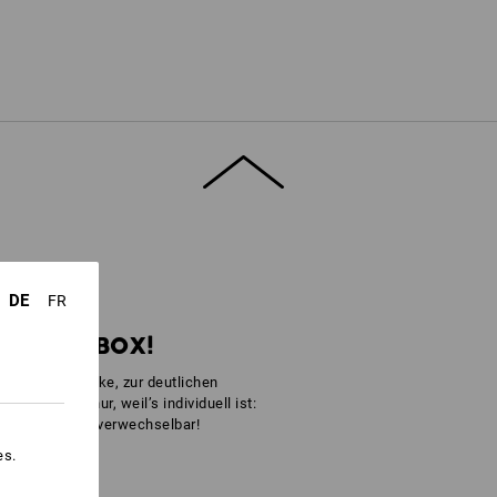
lgriff
DE
FR
R IHRE BOX!
edlicher Gewerke, zur deutlichen
nz einfach nur, weil’s individuell ist:
nd einfach unverwechselbar!
es.