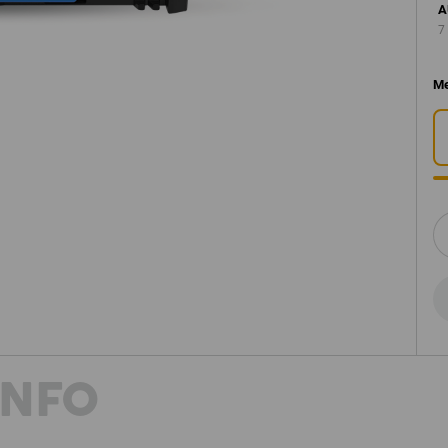
A
7
Me
INFO