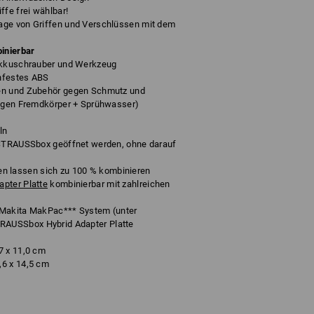
ffe frei wählbar!
age von Griffen und Verschlüssen mit dem
inierbar
 Akkuschrauber und Werkzeug
hfestes ABS
en und Zubehör gegen Schmutz und
gegen Fremdkörper + Sprühwasser)
ln
 STRAUSSbox geöffnet werden, ohne darauf
lassen sich zu 100 % kombinieren
pter Platte
kombinierbar mit zahlreichen
 Makita MakPac*** System (unter
AUSSbox Hybrid Adapter Platte
7 x 11,0 cm
,6 x 14,5 cm