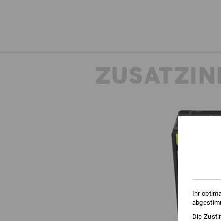
ZUSATZIN
Ihr optim
abgestimm
Die Zusti