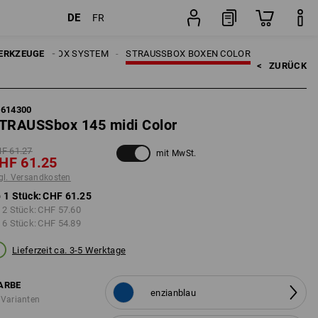
DE
FR
sten
Stück
ERKZEUGE
STRAUSSBOX SYSTEM
STRAUSSBOX BOXEN COLOR
<   
ZURÜCK
5614300
TRAUSSbox 145 midi Color
F 61.27
mit MwSt.
HF 61.25
gl. Versandkosten
 1 Stück:
CHF 61.25
 2 Stück:
CHF 57.60
 6 Stück:
CHF 54.89
Lieferzeit ca. 3-5 Werktage
ARBE
enzianblau
 Varianten