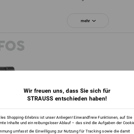
SET BESTEHEND AUS:
mehr
1
x
STRAUSSbox 145 midi N
Farbe: schwarz
FOS
1
x
STRAUSSbox Verschlüsse
Farbe: enzianblau
1
x
STRAUSSbox Frontgriff uni + Decke
Farbe: enzianblau
Wir freuen uns, dass Sie sich für
GANZ KLA
STRAUSS entschieden haben!
Ob zur Trennung unterschi
Kennzeichnung des Inhalts oder ga
Die CI-STRAUSSboxen si
ales Shopping-Erlebnis ist unser Anliegen! Einwandfreie Funktionen, auf Sie
te Inhalte und ein reibungsloser Ablauf – das sind die Aufgaben der Cooki
mmung umfasst die Einwilligung zur Nutzung für Tracking sowie die damit