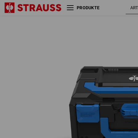
PRODUKTE
STRAUSSbox 145 midi
enzianbla
Color