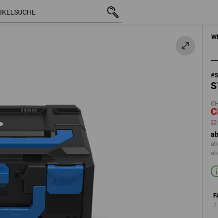
mit MwSt.
CHF 61.27
enzianblau
u
CHF 61.25
zzgl. Versandko
HANDWERKZEUGE
W
#
S
CH
C
zz
ab
ab
ab
F
7