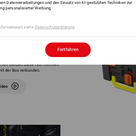
en Datenverarbeitungen und den Einsatz von KI-gestützten Techniken zur
ng personalisierter Werbung.
nformationen siehe
Datenschutzerklärung
.
FÜR IHREN STYLE
Fortfahren
 Midi+ und Large kommen ganz
rer Lieblingsfarbe werden separat
iffen werden diese fest montiert
it der Box verbunden.
ideo