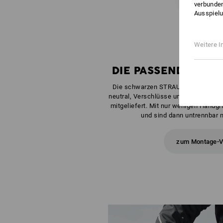
verbunden
Ausspielu
Weitere I
DIE PASSENDE BOX 
Die schwarzen STRAUSSboxen Midi,
neutral, Verschlüsse und Griffe in Ih
mitgeliefert. Mit nur wenigen Handgr
und sind dann untrennbar m
zum Montage-V