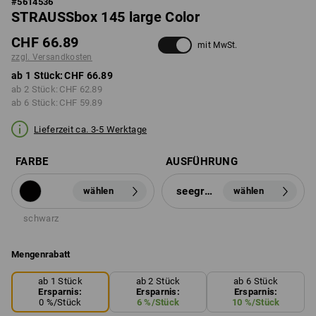
#
5614536
STRAUSSbox 145 large Color
CHF 66.89
mit MwSt.
zzgl. Versandkosten
ab 1 Stück:
CHF 66.89
ab 2 Stück:
CHF 62.89
ab 6 Stück:
CHF 59.89
Lieferzeit ca. 3-5 Werktage
FARBE
AUSFÜHRUNG
seegrün
wählen
wählen
schwarz
Mengenrabatt
ab 1 Stück
ab 2 Stück
ab 6 Stück
Ersparnis:
Ersparnis:
Ersparnis:
0
%/
Stück
6
%/
Stück
10
%/
Stück