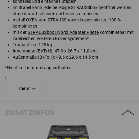
schnelles und einfaches Stapeln
im Stapel kann jede beliebige STRAUSSbox geöffnet werden,
ohne darauf sitzende entfernen zu müssen
metaBOXEN und STRAUSSboxen lassen sich zu 100 %
kombinieren
mit der
STRAUSSbox Hybrid Adapter Platte
kombinierbar mit
zahlreichen weiteren Boxensystemen*
Traglast: ca. 125 kg
Innenmaße (BxTxH): 47,9 x 26,7 x 11,0 cm
Außenmaße (BxTxH): 49,6 x 29,6 x 14,5 cm
*Nicht im Lieferumfang enthalten.
Lieferung ohne Inhalt.
mehr
SET BESTEHEND AUS:
1
x
STRAUSSbox 145 large N
ZUSATZINFOS
Farbe: schwarz
1
x
STRAUSSbox Verschlüsse
Farbe: schwarz