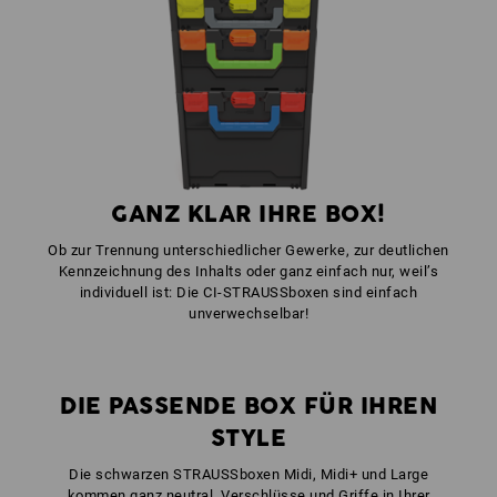
1
x
STRAUSSbox Verschlüsse
Farbe: warngelb
1
x
STRAUSSbox Frontgriff 118 + Deckelgriff
Farbe: enzianblau
GANZ KLAR IHRE BOX!
Ob zur Trennung unterschiedlicher Gewerke, zur deutlichen
Kennzeichnung des Inhalts oder ganz einfach nur, weil’s
individuell ist: Die CI-STRAUSSboxen sind einfach
unverwechselbar!
DIE PASSENDE BOX FÜR IHREN
STYLE
Die schwarzen STRAUSSboxen Midi, Midi+ und Large
kommen ganz neutral, Verschlüsse und Griffe in Ihrer