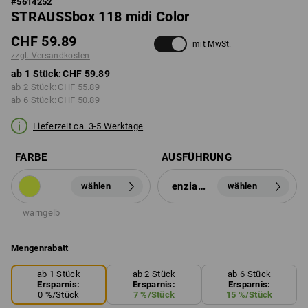
#
5614252
STRAUSSbox 118 midi Color
CHF 59.89
mit MwSt.
zzgl. Versandkosten
ab 1 Stück:
CHF 59.89
ab 2 Stück:
CHF 55.89
ab 6 Stück:
CHF 50.89
Lieferzeit ca. 3-5 Werktage
FARBE
AUSFÜHRUNG
enzianblau
wählen
wählen
warngelb
Mengenrabatt
ab 1 Stück
ab 2 Stück
ab 6 Stück
Ersparnis:
Ersparnis:
Ersparnis:
0
%/
Stück
7
%/
Stück
15
%/
Stück