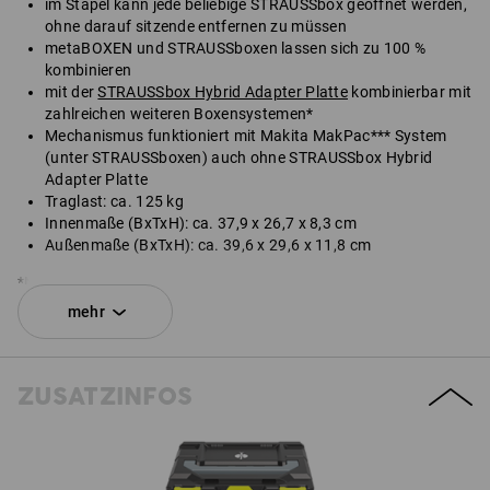
im Stapel kann jede beliebige STRAUSSbox geöffnet werden,
ohne darauf sitzende entfernen zu müssen
metaBOXEN und STRAUSSboxen lassen sich zu 100 %
kombinieren
mit der
STRAUSSbox Hybrid Adapter Platte
kombinierbar mit
zahlreichen weiteren Boxensystemen*
Mechanismus funktioniert mit Makita MakPac*** System
(unter STRAUSSboxen) auch ohne STRAUSSbox Hybrid
Adapter Platte
Traglast: ca. 125 kg
Innenmaße (BxTxH): ca. 37,9 x 26,7 x 8,3 cm
Außenmaße (BxTxH): ca. 39,6 x 29,6 x 11,8 cm
*Nicht im Lieferumfang enthalten.
mehr
Lieferung ohne Inhalt.
SET BESTEHEND AUS:
ZUSATZINFOS
1
x
STRAUSSbox 118 midi N
Farbe: schwarz