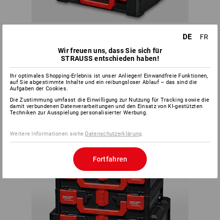
Innerhalb des Systems lässt sich jede Box mit jeder
DE
FR
beliebigen STRAUSSbox verbinden. Der Kreativität und
individuellen Bedürfnissen sind dabei so gut wie keine
Wir freuen uns, dass Sie sich für
Grenzen gesetzt.
STRAUSS entschieden haben!
PASST
Ihr optimales Shopping-Erlebnis ist unser Anliegen! Einwandfreie Funktionen,
auf Sie abgestimmte Inhalte und ein reibungsloser Ablauf – das sind die
IMMER
Aufgaben der Cookies.
Die Zustimmung umfasst die Einwilligung zur Nutzung für Tracking sowie die
damit verbundenen Datenverarbeitungen und den Einsatz von KI-gestützten
Techniken zur Ausspielung personalisierter Werbung.
Weitere Informationen siehe
Datenschutzerklärung
.
Fortfahren