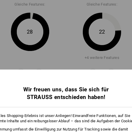
Klicken Sie auf den Button "Datenblatt
Gleiche Features:
Gleiche Features:
Datenblatt
28
22
+4 weitere Features
Wir freuen uns, dass Sie sich für
STRAUSS entschieden haben!
Alle Details vergleichen
ales Shopping-Erlebnis ist unser Anliegen! Einwandfreie Funktionen, auf Sie
te Inhalte und ein reibungsloser Ablauf – das sind die Aufgaben der Cooki
mmung umfasst die Einwilligung zur Nutzung für Tracking sowie die damit