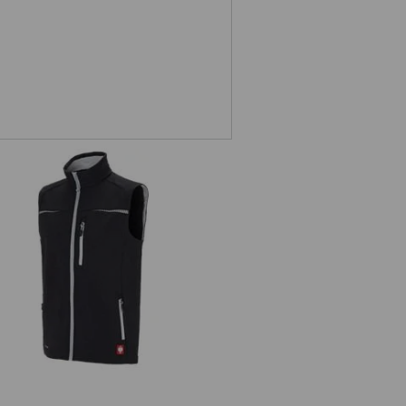
Softshell Weste e.s.motion 2020