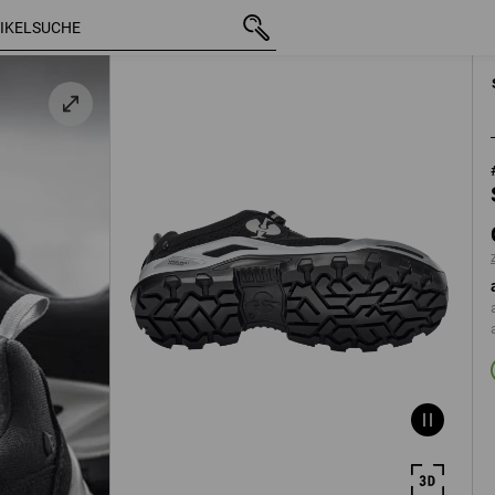
z
mit MwSt.
CHF 181.90
39
zzgl. Versand