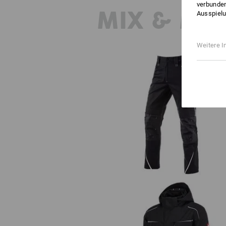
verbunden
MIX & MA
Ausspielu
Weitere I
Bundhose e.s.motion 2020