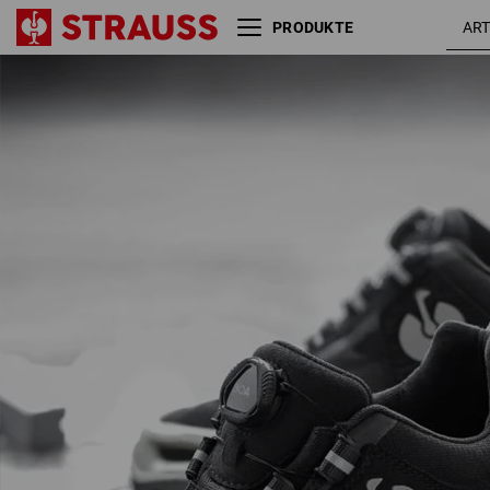
PRODUKTE
S3 Sicherheitshalbschuhe
schwar
e.s. Kastra II low
/ platin