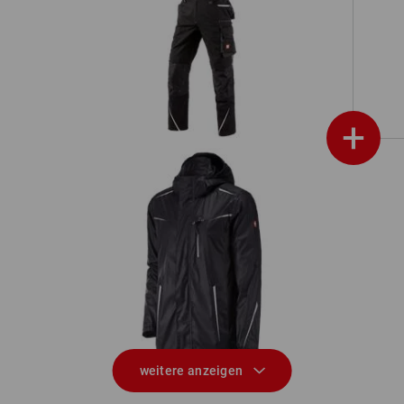
020,
Latzhose e.s.motion 2020
+
020,
Regenjacke e.s.motion 2020 superflex
weitere anzeigen