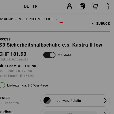
DE
FR
kosten
Paar
SCHUHE
SICHERHEITSSCHUHE
S3
<   
ZURÜCK
#
93788
S3 Sicherheitshalbschuhe e.s. Kastra II low
CHF 181.90
mit MwSt.
zzgl. Versandkosten
ab 1 Paar:
CHF 181.90
ab 3 Paar:
CHF 173.90
ab 10 Paar:
CHF 164.90
Lieferzeit ca. 3-5 Werktage
FARBE
schwarz / platin
11 Varianten
GRÖSSE