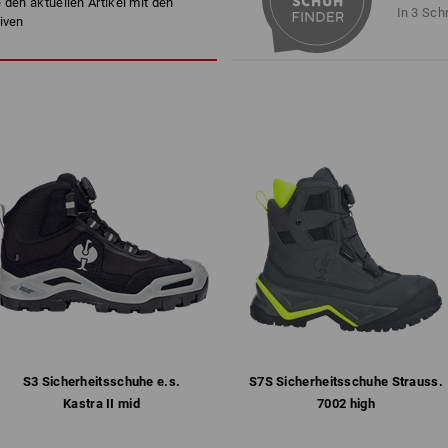
 den aktuellen Artikel mit den
atmungsaktives Mesh-Innenfut
In 3 Sch
iven
lederfreie Ausstattung
kein Eindringen von Schmutz 
ganzflächige, anatomisch gef
®
biocage
Zwischensohle für bes
flexibles, hochgezogenes Sohle
und Stößen
abriebfeste, griffige Gummi/P
Profil, antistatisch, kraftstof
Gewicht: ca.
770
Gramm bei Größe
4
Atmungsaktive Schuhe funktionieren
speichern die Feuchtigkeit. Funktion
Feuchtigkeit vom Fuß weg nach außen.
atmungsaktive Schuh-Membran, die d
transportiert. Das Prinzip atmungsakt
atmungsaktiven Socken. Nur die Kom
atmungsaktiven Schuhen leitet Schwe
S3 Sicherheits­schuhe e.s.
S7S Sicherheits­schuhe Strauss.​
Prinzip Atmungsaktivität greifen.
Kastra II mid
7002 high
mehr