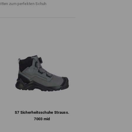
ter
ritten zum perfekten Schuh
dank geschlossener Laschenkonstruktion
ormte und herausnehmbare Einlegesohle
te Flexibilität, Stabilität und Dämpfung
ngitter schützt zusätzlich vor Abnutzung
UR-Sohle nach SRC mit selbstreinigendem
fbeständig und hitzebeständig bis ca. 200 °C
4
 nur mit Funktionssocken. Baumwollsocken
ssocken hingegen transportieren die
 Dort greift im nächsten Schritt die
ie Feuchtigkeit aus dem Schuh raus
iver Schuhe wirkt also nur mit
bination aus Funktionssocken und
iß wirkungsvoll nach außen. So kann das
S7 Sicherheits­schuhe Strauss.​
7003 mid