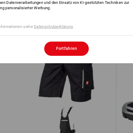
en Datenverarbeitungen und den Einsatz von KI-gestützten Techniken zur
TCH
ng personalisierter Werbung.
nformationen siehe
Datenschutzerklärung
.
Fortfahren
Short e.s.motion 2020
S3 