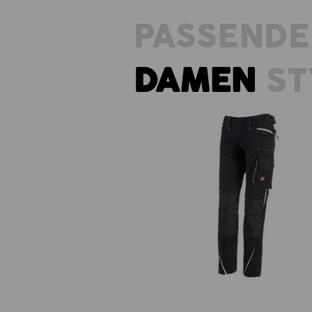
PASSENDE
DAMEN
ST
Damenhose e.s.motion 2020