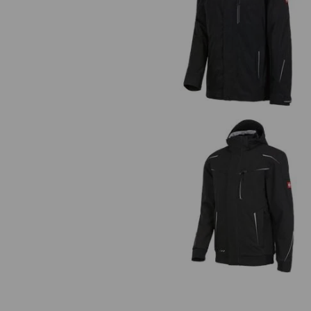
3 in 1 Funktionsjacke e.s.motion 2
Herren
Winter Softshelljacke e.s.motion 2
Herren