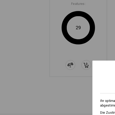
Features:
29
Ihr optim
abgestimm
Die Zusti