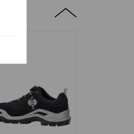
Sicherheitshalbschuhe e.s. Kastra
II low