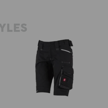
YLES
Short e.s.motion 2020, Damen
Da