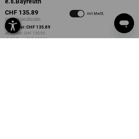
e.s.Bayreuth
CHF 135.89
mit MwSt.
zzgl. Versandkosten
ab 1 Paar:
CHF 135.89
ab 3 Paar:
CHF 130.90
ab 10 Paar:
CHF 127.89
Lieferzeit ca. 3-5 Werktage
FARBE
GRÖSSE
39
wählen
wählen
schwarz / anthrazit
Mengenrabatt
ab 1 Paar
ab 3 Paar
ab 10 Paar
Ersparnis:
Ersparnis:
Ersparnis:
0
%/
Paar
4
%/
Paar
6
%/
Paar