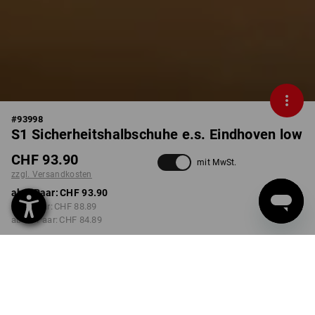
#
93998
S1 Sicherheitshalbschuhe e.s. Eindhoven low
CHF 93.90
mit MwSt.
zzgl. Versandkosten
ab 1 Paar:
CHF 93.90
ab 3 Paar:
CHF 88.89
ab 10 Paar:
CHF 84.89
Lieferzeit ca. 3-5 Werktage
FARBE
GRÖSSE
41
wählen
wählen