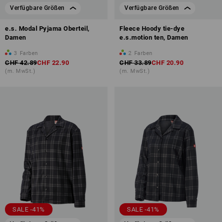
Verfügbare Größen
Verfügbare Größen
e.s. Modal Pyjama Oberteil,
Fleece Hoody tie-dye
Damen
e.s.motion ten, Damen
3
Farben
2
Farben
CHF 42.89
CHF 22.90
CHF 33.89
CHF 20.90
(m. MwSt.)
(m. MwSt.)
SALE -41%
SALE -41%