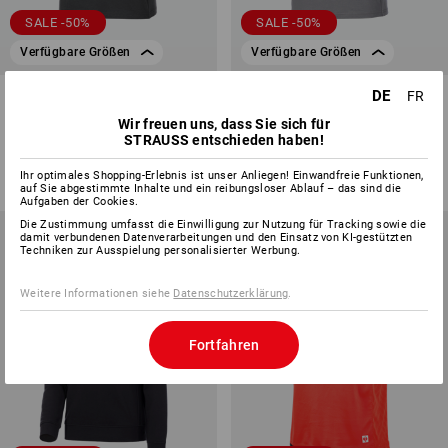
SALE -50%
SALE -50%
Verfügbare Größen
Verfügbare Größen
T-Shirt e.s.iconic works,
e.s. T-Shirt strauss works,
DE
FR
Damen
Damen
Wir freuen uns, dass Sie sich für
STRAUSS entschieden haben!
3
Farben
5
Farben
CHF 27.89
CHF 13.89
CHF 27.89
CHF 13.89
Ihr optimales Shopping-Erlebnis ist unser Anliegen! Einwandfreie Funktionen,
(m. MwSt.)
(m. MwSt.)
auf Sie abgestimmte Inhalte und ein reibungsloser Ablauf – das sind die
Aufgaben der Cookies.
Die Zustimmung umfasst die Einwilligung zur Nutzung für Tracking sowie die
damit verbundenen Datenverarbeitungen und den Einsatz von KI-gestützten
Techniken zur Ausspielung personalisierter Werbung.
Weitere Informationen siehe
Datenschutzerklärung
.
Fortfahren