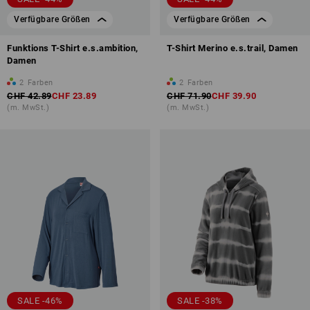
Verfügbare Größen
Verfügbare Größen
Funktions T-Shirt e.s.ambition,
T-Shirt Merino e.s.trail, Damen
Damen
2
Farben
2
Farben
CHF 42.89
CHF 23.89
CHF 71.90
CHF 39.90
(m. MwSt.)
(m. MwSt.)
SALE -46%
SALE -38%