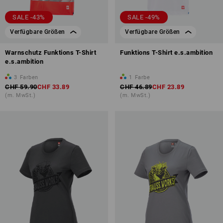
SALE -43%
SALE -49%
Verfügbare Größen
Verfügbare Größen
Warnschutz Funktions T-Shirt
Funktions T-Shirt e.s.ambition
e.s.ambition
3
Farben
1
Farbe
CHF 59.90
CHF 33.89
CHF 46.89
CHF 23.89
(m. MwSt.)
(m. MwSt.)