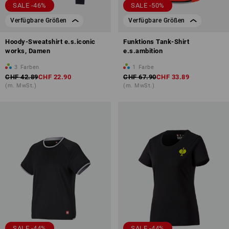
SALE -46%
SALE -50%
Verfügbare Größen
Verfügbare Größen
Hoody-Sweatshirt e.s.iconic
Funktions Tank-Shirt
works, Damen
e.s.ambition
3
Farben
1
Farbe
CHF 42.89
CHF 22.90
CHF 67.90
CHF 33.89
(m. MwSt.)
(m. MwSt.)
SALE -44%
SALE -44%