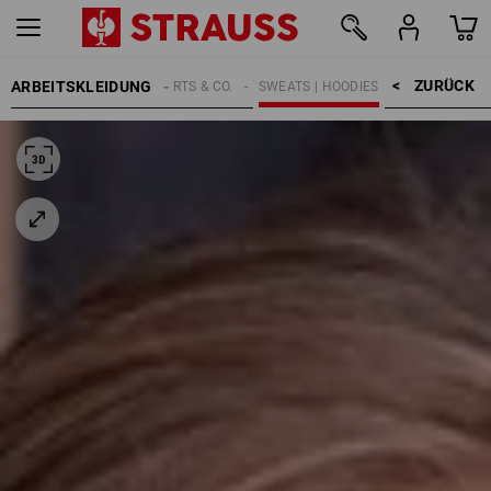
ZURÜCK    >
ARBEITSKLEIDUNG
KINDER
SHIRTS & CO.
SWEATS | HOODIES