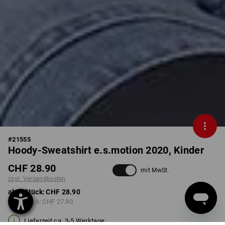
#
21555
Hoody-Sweatshirt e.s.motion 2020, Kinder
CHF 28.90
mit MwSt.
zzgl. Versandkosten
ab 1 Stück:
CHF 28.90
ab 3 Stück:
CHF 27.90
Lieferzeit ca. 3-5 Werktage