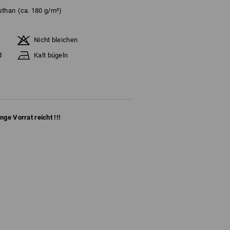
sthan
(ca. 180 g/m²)
Nicht bleichen
d
Kalt bügeln
ange Vorrat reicht !!!