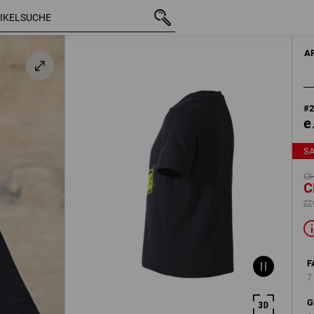
/
mit MwSt.
CHF 17.89
146/152
CHF 8.44
b
zzgl. Versandko
A
#
e
S
CH
C
zz
F
7
G