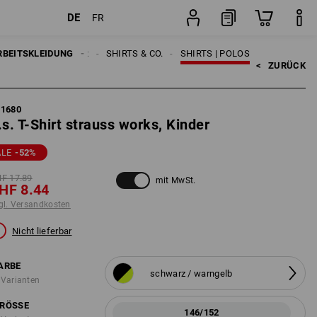
DE
FR
sten
Stück
RBEITSKLEIDUNG
KINDER
SHIRTS & CO.
SHIRTS | POLOS
<   
ZURÜCK
21680
.s. T-Shirt strauss works, Kinder
ALE
-52
%
F 17.89
mit MwSt.
HF 8.44
gl. Versandkosten
Nicht lieferbar
ARBE
schwarz / warngelb
 Varianten
RÖSSE
146/152