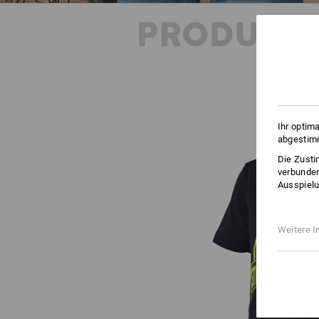
PRODUKT
Ihr optim
abgestimm
Die Zusti
verbunden
Ausspielu
Weitere I