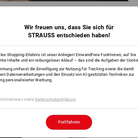
INFO
Wir freuen uns, dass Sie sich für
STRAUSS entschieden haben!
ECHT, COOL
Wild und frech zeigt sich der Lieblin
lässigen Shirt. Und so echt, als könn
ales Shopping-Erlebnis ist unser Anliegen! Einwandfreie Funktionen, auf Sie
aus dem Print hüpfen und mitrennen. 
te Inhalte und ein reibungsloser Ablauf – das sind die Aufgaben der Cooki
schlecht. Mit seinem bequemen und fl
mmung umfasst die Einwilligung zur Nutzung für Tracking sowie die damit
Shirt strauss works aber auch den Ki
en Datenverarbeitungen und den Einsatz von KI-gestützten Techniken zur
perfekte Bedingungen für einen Sieg.
ng personalisierter Werbung.
Farbkombinationen macht das Shirt e
BESCHREIBUNG
nformationen siehe
Datenschutzerklärung
.
Rundhals-Shirt mit coolem Prin
hoher Tragekomfort dank weic
Fortfahren
für Kinder ab 3 Jahren