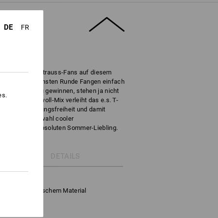
DE
FR
gsvogel kleiner Strauss-Fans auf diesem
te er bei der nächsten Runde Fangen einfach
Die Chancen zu gewinnen, stehen ja nicht
es.
exiblen Baumwoll-Mix verleiht das e.s. T-
ds volle Bewegungsfreiheit und damit
 Die große Auswahl cooler
ndgültig zum absoluten Sommer-Liebling.
DETAILS
t
hem und elastischem Material