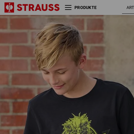
PRODUKTE
e.s. T-Shirt strauss works,
schwarz 
Kinder
warngel