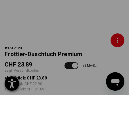
#
1517123
Frottier-Duschtuch Premium
CHF 23.89
mit MwSt.
zzgl. Versandkosten
ab 1 Stück:
CHF 23.89
ab 5 Stück:
CHF 22.90
ab 20 Stück:
CHF 21.89
Lieferzeit ca. 3-5 Werktage
FARBE
wählen