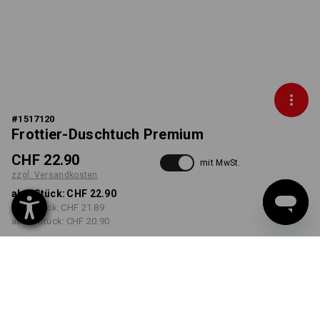
#
1517120
Frottier-Duschtuch Premium
CHF 22.90
mit MwSt.
zzgl. Versandkosten
ab 1 Stück:
CHF 22.90
ab 5 Stück:
CHF 21.89
ab 20 Stück:
CHF 20.90
Lieferzeit ca. 3-5 Werktage
FARBE
wählen