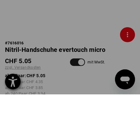
#
7616016
Nitril-Handschuhe evertouch micro
CHF 5.05
mit MwSt.
zzgl. Versandkosten
ab 1 Paar:
CHF 5.05
ab 12 Paar:
CHF 4.35
ab 60 Paar:
CHF 3.85
ab 240 Paar:
CHF 3.34
Lieferzeit ca. 3-5 Werktage
FARBE
GRÖSSE
6
wählen
wählen