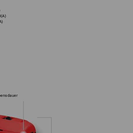
)
B(A)
A)
ebensdauer