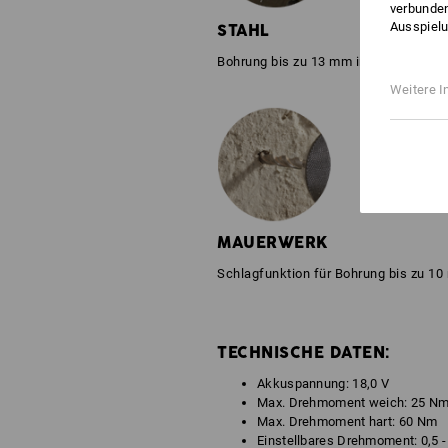
verbunden
Ausspielu
STAHL
Bohrung bis zu 13 mm in Stahl
Weitere I
MAUERWERK
Schlagfunktion für
Bohrung bis zu 1
TECHNISCHE DATEN:
Akkuspannung: 18,0 V
Max. Drehmoment weich: 25 N
Max. Drehmoment hart: 60 Nm
Einstellbares Drehmoment: 0,5 