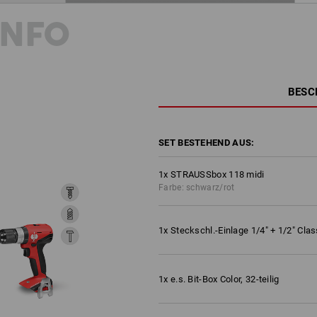
INFO
BESC
SET BESTEHEND AUS:
1
x
STRAUSSbox 118 midi
Farbe: schwarz/rot
1
x
Steckschl.-Einlage 1/4" + 1/2" Clas
1
x
e.s. Bit-Box Color, 32-teilig