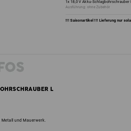
1
x
18,0 V Akku-Schlagbohrschrauber 
Ausführung: ohne Zubehör
!!! Saisonartikel !!! Lieferung nur sol
FOS
BOHRSCHRAUBER L
, Metall und Mauerwerk.