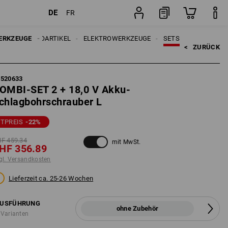
DE
FR
Set
ERKZEUGE
ELEKTROARTIKEL
ELEKTROWERKZEUGE
SETS
<   
ZURÜCK
5520633
OMBI-SET 2 + 18,0 V Akku-
chlagbohrschrauber L
ETPREIS
-22
%
F 459.34
mit MwSt.
HF 356.89
gl. Versandkosten
Lieferzeit ca. 25-26 Wochen
USFÜHRUNG
ohne Zubehör
 Varianten