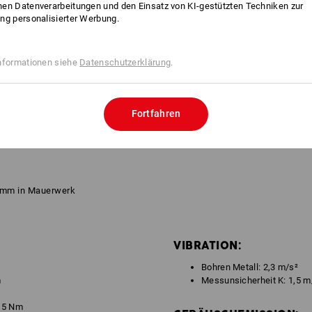
en Datenverarbeitungen und den Einsatz von KI-gestützten Techniken zur
ng personalisierter Werbung.
nformationen siehe
Datenschutzerklärung
.
Fortfahren
0 mm in Mauerwerk
VIBRATION:
Bohren Metall: 2,3 m/s²
m
Messunsicherheit K: 1,5 m
- 5 Nm