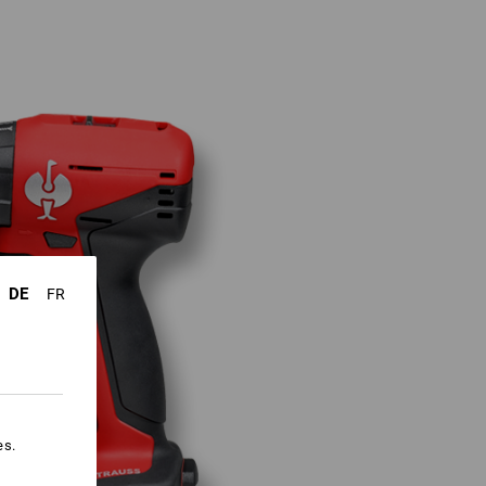
DE
FR
es.