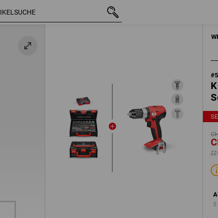
mit MwSt.
CHF 459.34
ne Zubehör
CHF 356.89
zzgl. Versandkosten
W
#
K
S
S
CH
C
zz
A
5