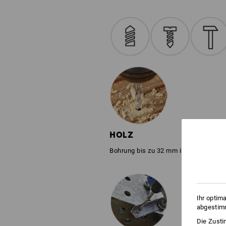
HOLZ
Bohrung bis zu 32 mm in Weichholz
Ihr optim
abgestimm
Die Zusti