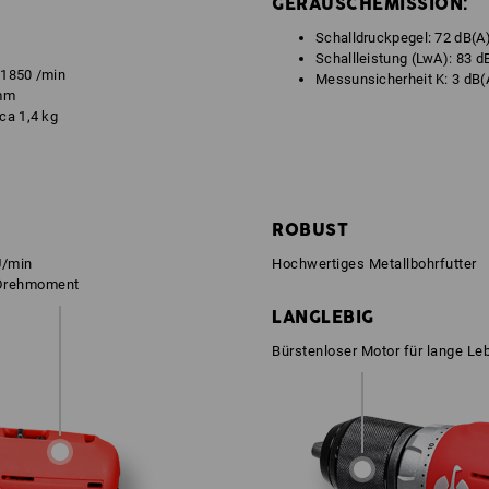
GERÄUSCHEMISSION:
Schalldruckpegel: 72 dB(A
Schallleistung (LwA): 83 d
- 1850 /min
Messunsicherheit K: 3 dB(
 mm
ca 1,4 kg
ROBUST
U/min
Hochwertiges Metallbohrfutter
 Drehmoment
LANGLEBIG
Bürstenloser Motor für lange L