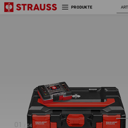
PRODUKTE
KOMBI-SET 2 + 18,0 V Akku-
oh
Schlagbohrschrauber L
01
/
04