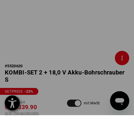
#
5520620
KOMBI-SET 2 + 18,0 V Akku-Bohrschrauber
S
SETPREIS
-23
%
CHF 441.58
mit MwSt.
CHF 339.90
zzgl. Versandkosten
Lieferzeit ca. 25-26 Wochen