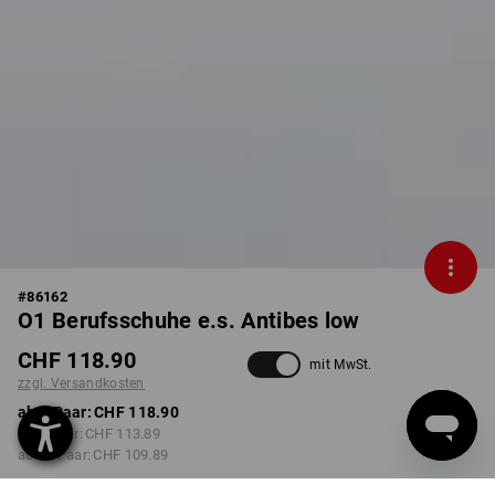
#
86162
O1 Berufsschuhe e.s. Antibes low
CHF 118.90
mit MwSt.
zzgl. Versandkosten
ab 1 Paar:
CHF 118.90
ab 3 Paar:
CHF 113.89
ab 10 Paar:
CHF 109.89