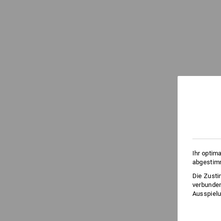
Ihr optim
abgestimm
Die Zusti
verbunden
Ausspielu