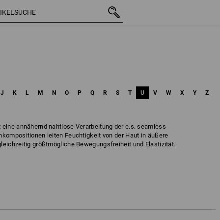
J
K
L
M
N
O
P
Q
R
S
T
U
V
W
X
Y
Z
 eine annähernd nahtlose Verarbeitung der e.s. seamless
nkompositionen leiten Feuchtigkeit von der Haut in äußere
leichzeitig größtmögliche Bewegungsfreiheit und Elastizität.