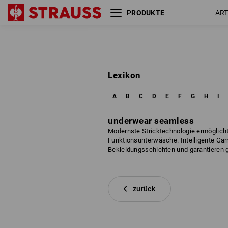
PRODUKTE
Lexikon
A
B
C
D
E
F
G
H
I
underwear seamless
Modernste Stricktechnologie ermöglicht
Funktionsunterwäsche. Intelligente Gar
Bekleidungsschichten und garantieren g
zurück